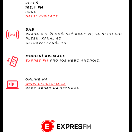
KALENDÁŘ
PLZEŇ
PROGRAM
102.4 FM
BRNO
KVÍZY
DALŠÍ VYSÍLAČE
PLAYLIST
DAB
VIP
JAK NALADIT
PRAHA A STŘEDOČESKÝ KRAJ: 7C, 7A NEBO 10D
PLZEŇ: KANÁL 6D
OSTRAVA: KANÁL 7D
TRENDY
MOBILNÍ APLIKACE
KULTURA
EXPRES FM
PRO IOS NEBO ANDROID.
MIX
ONLINE NA
WWW.EXPRESFM.CZ
OSTATNÍ
NEBO PŘÍMO NA SEZNAMU.