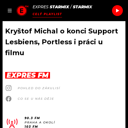
EXPRES
STARMIX
/
STARMIX
JAK
ČLÁNKY
PODCASTY
SEZNAM.CZ
CELÝ PLAYLIST
NALADIT
Kryštof Michal o konci Support
Lesbiens, Portless i práci u
DOMŮ
filmu
ČLÁNKY
EXPRES FM
AKTUÁLNĚ
PODCASTY
POHLED DO ZÁKULISÍ
HUDBA
JAK NALADIT
CO SE U NÁS DĚJE
ROZHOVORY
RÁDIO
#NEBUDUDOMA
APLIKACE
90.3 FM
SOUTĚŽE
PRAHA A OKOLÍ
103 FM