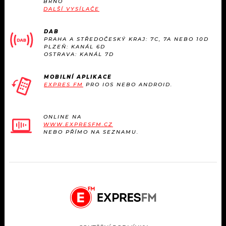
BRNO
KALENDÁŘ
PROGRAM
DALŠÍ VYSÍLAČE
KVÍZY
PLAYLIST
DAB
PRAHA A STŘEDOČESKÝ KRAJ: 7C, 7A NEBO 10D
PLZEŇ: KANÁL 6D
VIP
OSTRAVA: KANÁL 7D
JAK NALADIT
TRENDY
MOBILNÍ APLIKACE
EXPRES FM
PRO IOS NEBO ANDROID.
KULTURA
ONLINE NA
WWW.EXPRESFM.CZ
MIX
NEBO PŘÍMO NA SEZNAMU.
OSTATNÍ