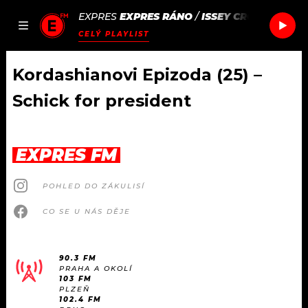
EXPRES
EXPRES RÁNO
/
ISSEY CROSS
BITTE
JAK
ČLÁNKY
PODCASTY
SEZNAM.CZ
CELÝ PLAYLIST
NALADIT
Kordashianovi Epizoda (25) –
Schick for president
DOMŮ
ČLÁNKY
EXPRES FM
AKTUÁLNĚ
PODCASTY
POHLED DO ZÁKULISÍ
CO SE U NÁS DĚJE
HUDBA
JAK NALADIT
ROZHOVORY
RÁDIO
90.3 FM
PRAHA A OKOLÍ
103 FM
#NEBUDUDOMA
APLIKACE
SOUTĚŽE
PLZEŇ
102.4 FM