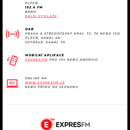
KALENDÁŘ
PLZEŇ
PROGRAM
102.4 FM
BRNO
KVÍZY
DALŠÍ VYSÍLAČE
PLAYLIST
DAB
VIP
JAK NALADIT
PRAHA A STŘEDOČESKÝ KRAJ: 7C, 7A NEBO 10D
PLZEŇ: KANÁL 6D
OSTRAVA: KANÁL 7D
TRENDY
MOBILNÍ APLIKACE
KULTURA
EXPRES FM
PRO IOS NEBO ANDROID.
MIX
ONLINE NA
WWW.EXPRESFM.CZ
OSTATNÍ
NEBO PŘÍMO NA SEZNAMU.