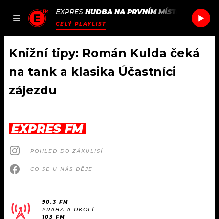
EXPRES
HUDBA NA PRVNÍM MÍSTĚ
/
WEEKND
JAK
ČLÁNKY
PODCASTY
SEZNAM.CZ
CELÝ PLAYLIST
NALADIT
Knižní tipy: Román Kulda čeká
na tank a klasika Účastníci
DOMŮ
zájezdu
ČLÁNKY
EXPRES FM
AKTUÁLNĚ
PODCASTY
POHLED DO ZÁKULISÍ
HUDBA
JAK NALADIT
CO SE U NÁS DĚJE
ROZHOVORY
RÁDIO
#NEBUDUDOMA
APLIKACE
90.3 FM
SOUTĚŽE
PRAHA A OKOLÍ
103 FM