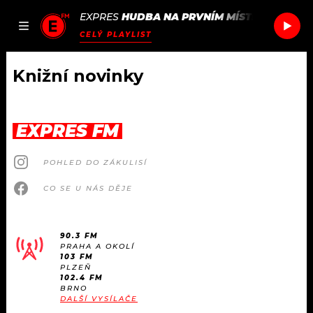
EXPRES
HUDBA NA PRVNÍM MÍSTĚ
/
EDITORS
JAK
ČLÁNKY
PODCASTY
SEZNAM.CZ
CELÝ PLAYLIST
NALADIT
Knižní novinky
DOMŮ
EXPRES FM
ČLÁNKY
POHLED DO ZÁKULISÍ
AKTUÁLNĚ
PODCASTY
CO SE U NÁS DĚJE
HUDBA
JAK NALADIT
90.3 FM
PRAHA A OKOLÍ
ROZHOVORY
RÁDIO
103 FM
PLZEŇ
102.4 FM
#NEBUDUDOMA
BRNO
APLIKACE
SOUTĚŽE
DALŠÍ VYSÍLAČE