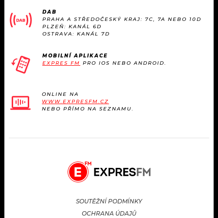
KALENDÁŘ
PROGRAM
DAB
PRAHA A STŘEDOČESKÝ KRAJ: 7C, 7A NEBO 10D
PLZEŇ: KANÁL 6D
KVÍZY
PLAYLIST
OSTRAVA: KANÁL 7D
VIP
JAK NALADIT
MOBILNÍ APLIKACE
EXPRES FM
PRO IOS NEBO ANDROID.
TRENDY
ONLINE NA
KULTURA
WWW.EXPRESFM.CZ
NEBO PŘÍMO NA SEZNAMU.
MIX
OSTATNÍ
SOUTĚŽNÍ PODMÍNKY
OCHRANA ÚDAJŮ