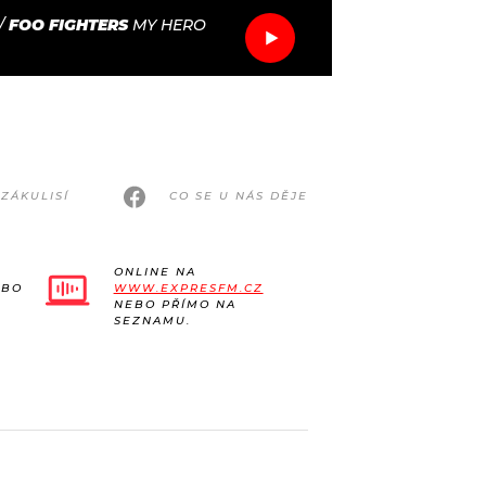
/
FOO FIGHTERS
MY HERO
ZÁKULISÍ
CO SE U NÁS DĚJE
ONLINE NA
EBO
WWW.EXPRESFM.CZ
NEBO PŘÍMO NA
SEZNAMU.