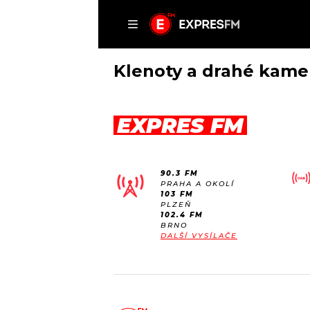
ČLÁNKY
P
Klenoty a drahé kam
EXPRES FM
DOMŮ
ČLÁNKY
90.3 FM
AKTUÁLNĚ
PRAHA A OKOLÍ
VIP
103 FM
HUDBA
PLZEŇ
TRENDY
102.4 FM
ROZHOVORY
KULTURA
BRNO
DALŠÍ VYSÍLAČE
#NEBUDUDOMA
MIX
KALENDÁŘ
OSTATNÍ
KVÍZY
PODCASTY