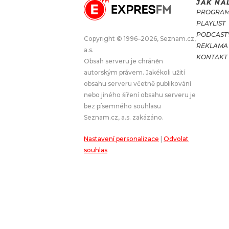
JAK NA
PROGRA
JAK NALADIT
PLAYLIST
PODCAST
Copyright © 1996–2026, Seznam.cz,
REKLAMA
RÁDIO
a.s.
KONTAKT
Obsah serveru je chráněn
APLIKACE
PLAYLIST
autorským právem. Jakékoli užití
PROGRAM
JAK NALADI
obsahu serveru včetně publikování
nebo jiného šíření obsahu serveru je
SOUTĚŽE
bez písemného souhlasu
Seznam.cz, a.s. zakázáno.
Nastavení personalizace
|
Odvolat
souhlas