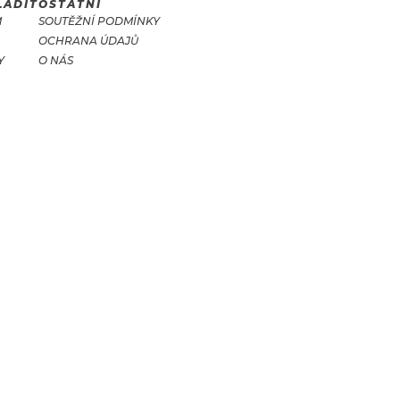
LADIT
OSTATNÍ
M
SOUTĚŽNÍ PODMÍNKY
OCHRANA ÚDAJŮ
Y
O NÁS
T