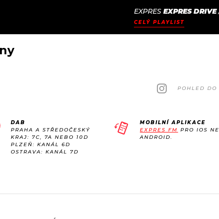
EXPRES
EXPRES DRIVE
JAK
ODCASTY
SEZNAM.CZ
CELÝ PLAYLIST
NALADIT
eny
POHLED DO 
DAB
MOBILNÍ APLIKACE
PRAHA A STŘEDOČESKÝ
EXPRES FM
PRO IOS N
KRAJ: 7C, 7A NEBO 10D
ANDROID.
PLZEŇ: KANÁL 6D
OSTRAVA: KANÁL 7D