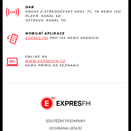
KALENDÁŘ
PROGRAM
DAB
PRAHA A STŘEDOČESKÝ KRAJ: 7C, 7A NEBO 10D
PLZEŇ: KANÁL 6D
KVÍZY
PLAYLIST
OSTRAVA: KANÁL 7D
VIP
JAK NALADIT
MOBILNÍ APLIKACE
EXPRES FM
PRO IOS NEBO ANDROID.
TRENDY
ONLINE NA
KULTURA
WWW.EXPRESFM.CZ
NEBO PŘÍMO NA SEZNAMU.
MIX
OSTATNÍ
SOUTĚŽNÍ PODMÍNKY
OCHRANA ÚDAJŮ