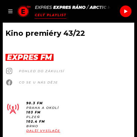
EXPRES
EXPRES RÁNO
/
ARCTIC MONKEYS
W
JAK
ČLÁNKY
PODCASTY
SEZNAM.CZ
CELÝ PLAYLIST
NALADIT
Kino premiéry 43/22
DOMŮ
EXPRES FM
ČLÁNKY
POHLED DO ZÁKULISÍ
AKTUÁLNĚ
PODCASTY
CO SE U NÁS DĚJE
HUDBA
JAK NALADIT
90.3 FM
PRAHA A OKOLÍ
ROZHOVORY
RÁDIO
103 FM
PLZEŇ
102.4 FM
#NEBUDUDOMA
BRNO
APLIKACE
SOUTĚŽE
DALŠÍ VYSÍLAČE