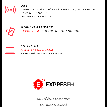
KALENDÁŘ
PROGRAM
DAB
PRAHA A STŘEDOČESKÝ KRAJ: 7C, 7A NEBO 10D
PLZEŇ: KANÁL 6D
KVÍZY
PLAYLIST
OSTRAVA: KANÁL 7D
VIP
JAK NALADIT
MOBILNÍ APLIKACE
EXPRES FM
PRO IOS NEBO ANDROID.
TRENDY
ONLINE NA
KULTURA
WWW.EXPRESFM.CZ
NEBO PŘÍMO NA SEZNAMU.
MIX
OSTATNÍ
SOUTĚŽNÍ PODMÍNKY
OCHRANA ÚDAJŮ