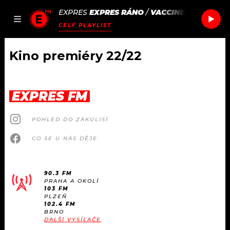
EXPRES
EXPRES RÁNO
/
VACCINES
HEARTBRE
JAK
ČLÁNKY
PODCASTY
SEZNAM.CZ
CELÝ PLAYLIST
NALADIT
Kino premiéry 22/22
DOMŮ
EXPRES FM
ČLÁNKY
POHLED DO ZÁKULISÍ
AKTUÁLNĚ
PODCASTY
CO SE U NÁS DĚJE
HUDBA
JAK NALADIT
90.3 FM
PRAHA A OKOLÍ
ROZHOVORY
RÁDIO
103 FM
PLZEŇ
102.4 FM
#NEBUDUDOMA
BRNO
APLIKACE
SOUTĚŽE
DALŠÍ VYSÍLAČE