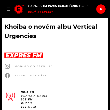
EXPRES
EXPRES EDGE
/
PAST
JE MI TRICET N
JAK
ČLÁNKY
PODCASTY
SEZNAM.CZ
CELÝ PLAYLIST
NALADIT
Khoiba o novém albu Vertical
Urgencies
DOMŮ
ČLÁNKY
EXPRES FM
AKTUÁLNĚ
PODCASTY
POHLED DO ZÁKULISÍ
CO SE U NÁS DĚJE
HUDBA
JAK NALADIT
ROZHOVORY
RÁDIO
90.3 FM
PRAHA A OKOLÍ
103 FM
#NEBUDUDOMA
APLIKACE
SOUTĚŽE
PLZEŇ
102.4 FM