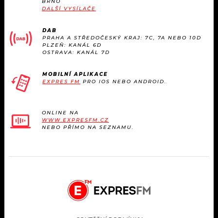
BRNO
KALENDÁŘ
PROGRAM
DALŠÍ VYSÍLAČE
KVÍZY
PLAYLIST
DAB
PRAHA A STŘEDOČESKÝ KRAJ: 7C, 7A NEBO 10D
PLZEŇ: KANÁL 6D
VIP
OSTRAVA: KANÁL 7D
JAK NALADIT
TRENDY
MOBILNÍ APLIKACE
EXPRES FM
PRO IOS NEBO ANDROID.
KULTURA
ONLINE NA
WWW.EXPRESFM.CZ
MIX
NEBO PŘÍMO NA SEZNAMU.
OSTATNÍ