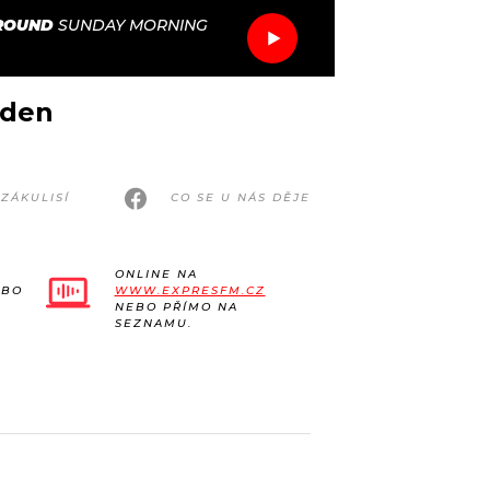
ROUND
SUNDAY MORNING
ýden
ZÁKULISÍ
CO SE U NÁS DĚJE
ONLINE NA
EBO
WWW.EXPRESFM.CZ
NEBO PŘÍMO NA
SEZNAMU.