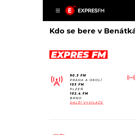
ČLÁNKY
P
Kdo se bere v Benátká
EXPRES FM
DOMŮ
ČLÁNKY
90.3 FM
AKTUÁLNĚ
PRAHA A OKOLÍ
VIP
103 FM
HUDBA
PLZEŇ
TRENDY
102.4 FM
ROZHOVORY
KULTURA
BRNO
DALŠÍ VYSÍLAČE
#NEBUDUDOMA
MIX
KALENDÁŘ
OSTATNÍ
KVÍZY
PODCASTY