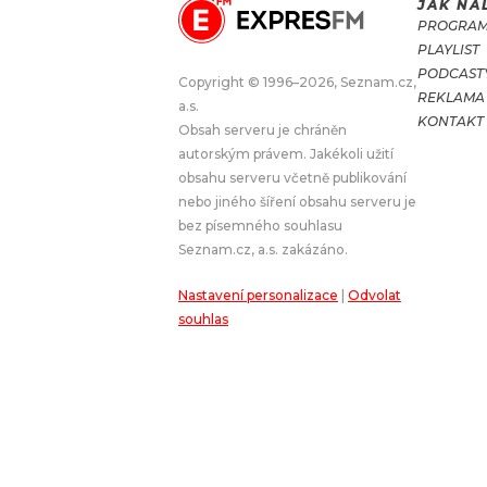
JAK NA
PROGRA
JAK NALADIT
PLAYLIST
PODCAST
Copyright © 1996–2026, Seznam.cz,
REKLAMA
RÁDIO
a.s.
KONTAKT
Obsah serveru je chráněn
APLIKACE
PLAYLIST
autorským právem. Jakékoli užití
PROGRAM
JAK NALADI
obsahu serveru včetně publikování
nebo jiného šíření obsahu serveru je
SOUTĚŽE
bez písemného souhlasu
Seznam.cz, a.s. zakázáno.
Nastavení personalizace
|
Odvolat
souhlas