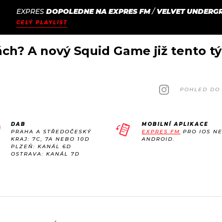
EXPRES
DOPOLEDNE NA EXPRES FM
/
VELVET UNDERG
JAK
ODCASTY
SEZNAM.CZ
CELÝ PLAYLIST
NALADIT
ch? A nový Squid Game již tento t
POHLED DO 
DAB
MOBILNÍ APLIKACE
PRAHA A STŘEDOČESKÝ
EXPRES FM
PRO IOS N
KRAJ: 7C, 7A NEBO 10D
ANDROID.
PLZEŇ: KANÁL 6D
OSTRAVA: KANÁL 7D