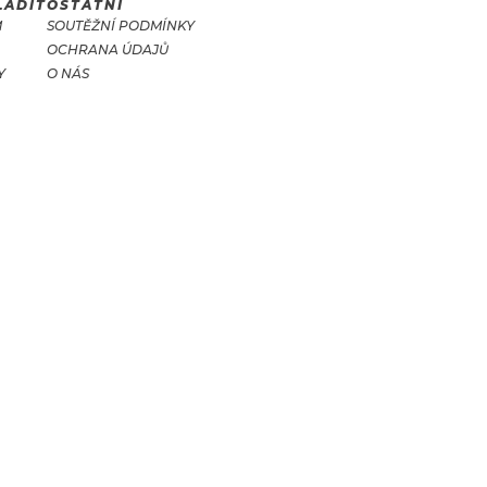
LADIT
OSTATNÍ
M
SOUTĚŽNÍ PODMÍNKY
OCHRANA ÚDAJŮ
Y
O NÁS
T