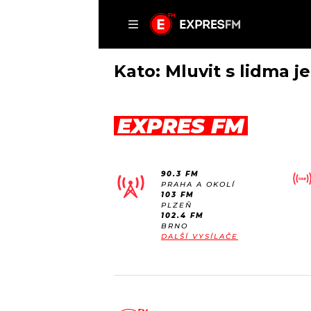
ČLÁNKY
P
Kato: Mluvit s lidma je
EXPRES FM
DOMŮ
ČLÁNKY
90.3 FM
AKTUÁLNĚ
PRAHA A OKOLÍ
VIP
103 FM
HUDBA
PLZEŇ
TRENDY
102.4 FM
ROZHOVORY
KULTURA
BRNO
DALŠÍ VYSÍLAČE
#NEBUDUDOMA
MIX
KALENDÁŘ
OSTATNÍ
KVÍZY
PODCASTY