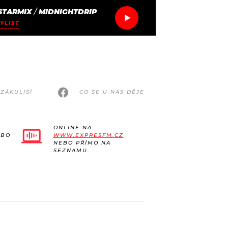
STARMIX
/
MIDNIGHTDRIP
YLIST
ZÁKULISÍ
CO SE U NÁS DĚJE
ONLINE NA
EBO
WWW.EXPRESFM.CZ
NEBO PŘÍMO NA
SEZNAMU.