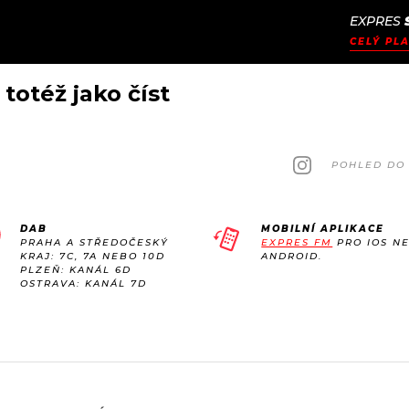
EXPRES
JAK
ODCASTY
SEZNAM.CZ
CELÝ PLA
NALADIT
 totéž jako číst
POHLED DO 
DAB
MOBILNÍ APLIKACE
PRAHA A STŘEDOČESKÝ
EXPRES FM
PRO IOS N
KRAJ: 7C, 7A NEBO 10D
ANDROID.
PLZEŇ: KANÁL 6D
OSTRAVA: KANÁL 7D