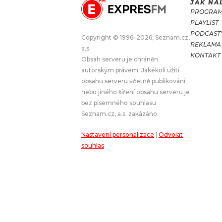
JAK NA
PROGRA
JAK NALADIT
PLAYLIST
PODCAST
Copyright © 1996–2026, Seznam.cz,
REKLAMA
RÁDIO
a.s.
KONTAKT
Obsah serveru je chráněn
APLIKACE
PLAYLIST
autorským právem. Jakékoli užití
PROGRAM
JAK NALADI
obsahu serveru včetně publikování
nebo jiného šíření obsahu serveru je
SOUTĚŽE
bez písemného souhlasu
Seznam.cz, a.s. zakázáno.
Nastavení personalizace
|
Odvolat
souhlas