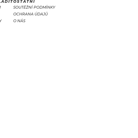
LADIT
OSTATNÍ
M
SOUTĚŽNÍ PODMÍNKY
OCHRANA ÚDAJŮ
Y
O NÁS
T