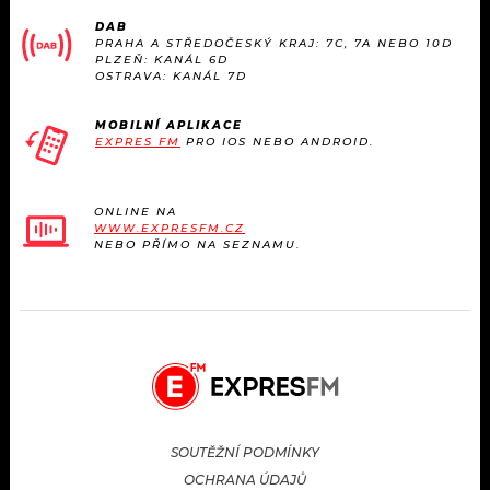
KALENDÁŘ
PROGRAM
DAB
PRAHA A STŘEDOČESKÝ KRAJ: 7C, 7A NEBO 10D
PLZEŇ: KANÁL 6D
KVÍZY
PLAYLIST
OSTRAVA: KANÁL 7D
VIP
JAK NALADIT
MOBILNÍ APLIKACE
EXPRES FM
PRO IOS NEBO ANDROID.
TRENDY
ONLINE NA
KULTURA
WWW.EXPRESFM.CZ
NEBO PŘÍMO NA SEZNAMU.
MIX
OSTATNÍ
SOUTĚŽNÍ PODMÍNKY
OCHRANA ÚDAJŮ