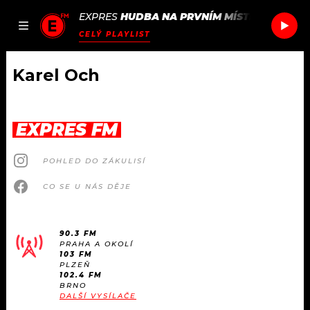
EXPRES
HUDBA NA PRVNÍM MÍSTĚ
/
WESTSI
JAK
ČLÁNKY
PODCASTY
SEZNAM.CZ
CELÝ PLAYLIST
NALADIT
Karel Och
DOMŮ
EXPRES FM
ČLÁNKY
POHLED DO ZÁKULISÍ
AKTUÁLNĚ
PODCASTY
CO SE U NÁS DĚJE
HUDBA
JAK NALADIT
90.3 FM
PRAHA A OKOLÍ
ROZHOVORY
RÁDIO
103 FM
PLZEŇ
102.4 FM
#NEBUDUDOMA
BRNO
APLIKACE
SOUTĚŽE
DALŠÍ VYSÍLAČE