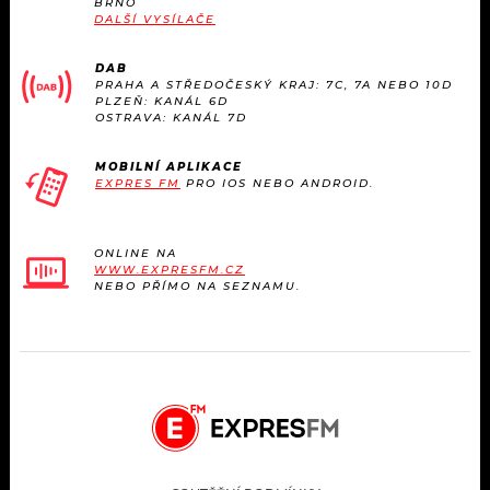
BRNO
KALENDÁŘ
PROGRAM
DALŠÍ VYSÍLAČE
KVÍZY
PLAYLIST
DAB
PRAHA A STŘEDOČESKÝ KRAJ: 7C, 7A NEBO 10D
PLZEŇ: KANÁL 6D
VIP
OSTRAVA: KANÁL 7D
JAK NALADIT
TRENDY
MOBILNÍ APLIKACE
EXPRES FM
PRO IOS NEBO ANDROID.
KULTURA
ONLINE NA
WWW.EXPRESFM.CZ
MIX
NEBO PŘÍMO NA SEZNAMU.
OSTATNÍ