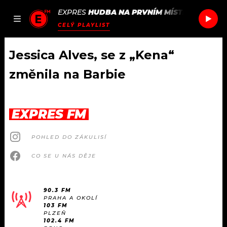
EXPRES
HUDBA NA PRVNÍM MÍSTĚ
/
LENNY K
JAK
ČLÁNKY
PODCASTY
SEZNAM.CZ
CELÝ PLAYLIST
NALADIT
Jessica Alves, se z „Kena“
změnila na Barbie
DOMŮ
ČLÁNKY
EXPRES FM
AKTUÁLNĚ
PODCASTY
POHLED DO ZÁKULISÍ
CO SE U NÁS DĚJE
HUDBA
JAK NALADIT
ROZHOVORY
RÁDIO
90.3 FM
PRAHA A OKOLÍ
103 FM
#NEBUDUDOMA
APLIKACE
SOUTĚŽE
PLZEŇ
102.4 FM