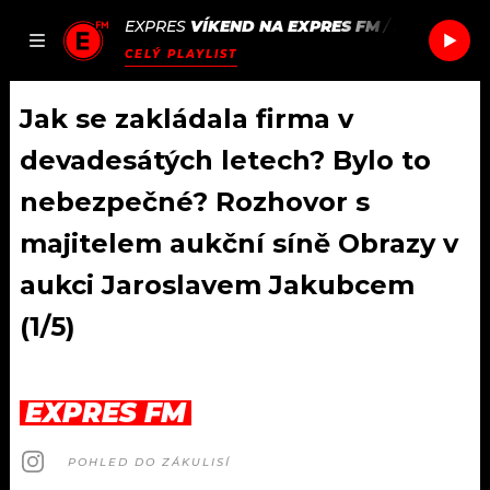
EXPRES
VÍKEND NA EXPRES FM
/
SOFI TUKK
JAK
ČLÁNKY
PODCASTY
SEZNAM.CZ
CELÝ PLAYLIST
NALADIT
Jak se zakládala firma v
devadesátých letech? Bylo to
DOMŮ
nebezpečné? Rozhovor s
majitelem aukční síně Obrazy v
ČLÁNKY
aukci Jaroslavem Jakubcem
AKTUÁLNĚ
PODCASTY
(1/5)
HUDBA
JAK NALADIT
ROZHOVORY
RÁDIO
EXPRES FM
#NEBUDUDOMA
APLIKACE
SOUTĚŽE
POHLED DO ZÁKULISÍ