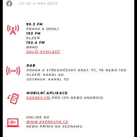
KALENDÁŘ
CO SE U NÁS DĚJE
PROGRAM
KVÍZY
PLAYLIST
90.3 FM
PRAHA A OKOLÍ
VIP
JAK NALADIT
103 FM
PLZEŇ
102.4 FM
TRENDY
BRNO
DALŠÍ VYSÍLAČE
KULTURA
DAB
PRAHA A STŘEDOČESKÝ KRAJ: 7C, 7A NEBO 10D
PLZEŇ: KANÁL 6D
MIX
OSTRAVA: KANÁL 7D
OSTATNÍ
MOBILNÍ APLIKACE
EXPRES FM
PRO IOS NEBO ANDROID.
ONLINE NA
WWW.EXPRESFM.CZ
NEBO PŘÍMO NA SEZNAMU.