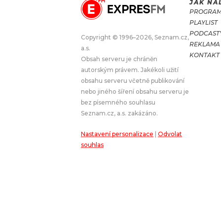
JAK NA
PROGRA
JAK NALADIT
PLAYLIST
PODCAST
Copyright © 1996–2026, Seznam.cz,
REKLAMA
RÁDIO
a.s.
KONTAKT
Obsah serveru je chráněn
APLIKACE
PLAYLIST
autorským právem. Jakékoli užití
PROGRAM
JAK NALADI
obsahu serveru včetně publikování
nebo jiného šíření obsahu serveru je
SOUTĚŽE
bez písemného souhlasu
Seznam.cz, a.s. zakázáno.
Nastavení personalizace
|
Odvolat
souhlas