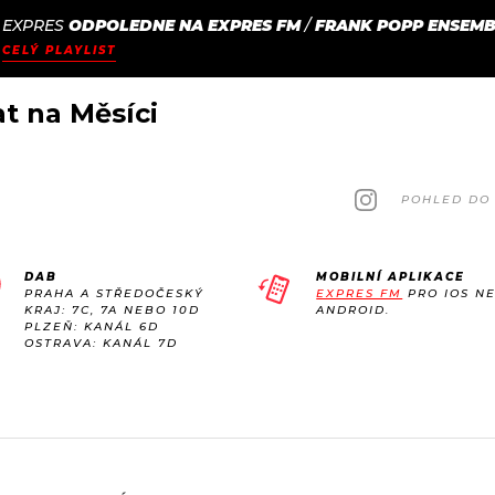
EXPRES
ODPOLEDNE NA EXPRES FM
/
FRANK POPP ENSEMB
JAK
ODCASTY
SEZNAM.CZ
CELÝ PLAYLIST
NALADIT
at na Měsíci
POHLED DO 
DAB
MOBILNÍ APLIKACE
PRAHA A STŘEDOČESKÝ
EXPRES FM
PRO IOS N
KRAJ: 7C, 7A NEBO 10D
ANDROID.
PLZEŇ: KANÁL 6D
OSTRAVA: KANÁL 7D