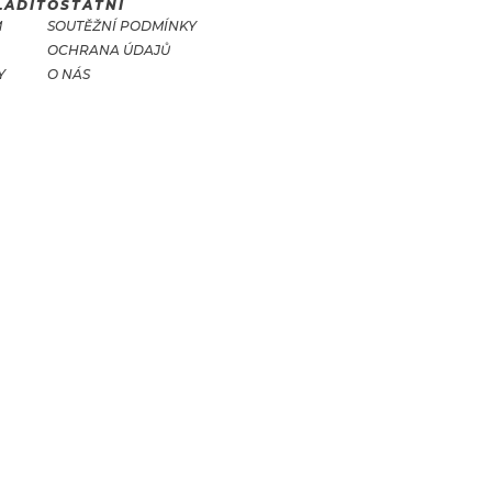
LADIT
OSTATNÍ
M
SOUTĚŽNÍ PODMÍNKY
OCHRANA ÚDAJŮ
Y
O NÁS
T