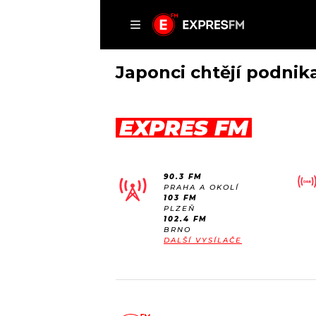
ČLÁNKY
P
Japonci chtějí podnik
EXPRES FM
DOMŮ
ČLÁNKY
90.3 FM
AKTUÁLNĚ
PRAHA A OKOLÍ
VIP
103 FM
HUDBA
PLZEŇ
TRENDY
102.4 FM
ROZHOVORY
KULTURA
BRNO
DALŠÍ VYSÍLAČE
#NEBUDUDOMA
MIX
KALENDÁŘ
OSTATNÍ
KVÍZY
PODCASTY