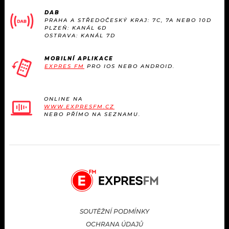
KALENDÁŘ
PROGRAM
DAB
PRAHA A STŘEDOČESKÝ KRAJ: 7C, 7A NEBO 10D
PLZEŇ: KANÁL 6D
KVÍZY
PLAYLIST
OSTRAVA: KANÁL 7D
VIP
JAK NALADIT
MOBILNÍ APLIKACE
EXPRES FM
PRO IOS NEBO ANDROID.
TRENDY
ONLINE NA
KULTURA
WWW.EXPRESFM.CZ
NEBO PŘÍMO NA SEZNAMU.
MIX
OSTATNÍ
SOUTĚŽNÍ PODMÍNKY
OCHRANA ÚDAJŮ