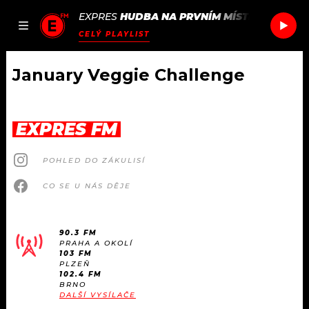
EXPRES
HUDBA NA PRVNÍM MÍSTĚ
/
DUKE D
JAK
ČLÁNKY
PODCASTY
SEZNAM.CZ
CELÝ PLAYLIST
NALADIT
January Veggie Challenge
DOMŮ
EXPRES FM
ČLÁNKY
POHLED DO ZÁKULISÍ
AKTUÁLNĚ
PODCASTY
CO SE U NÁS DĚJE
HUDBA
JAK NALADIT
90.3 FM
PRAHA A OKOLÍ
ROZHOVORY
RÁDIO
103 FM
PLZEŇ
102.4 FM
#NEBUDUDOMA
BRNO
APLIKACE
SOUTĚŽE
DALŠÍ VYSÍLAČE