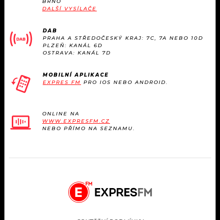
BRNO
KALENDÁŘ
PROGRAM
DALŠÍ VYSÍLAČE
KVÍZY
PLAYLIST
DAB
PRAHA A STŘEDOČESKÝ KRAJ: 7C, 7A NEBO 10D
PLZEŇ: KANÁL 6D
VIP
OSTRAVA: KANÁL 7D
JAK NALADIT
TRENDY
MOBILNÍ APLIKACE
EXPRES FM
PRO IOS NEBO ANDROID.
KULTURA
ONLINE NA
WWW.EXPRESFM.CZ
MIX
NEBO PŘÍMO NA SEZNAMU.
OSTATNÍ