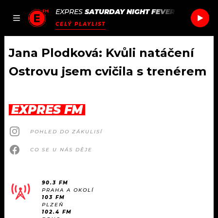
EXPRES
SATURDAY NIGHT FEVER
/
SATURDAY
JAK
ČLÁNKY
PODCASTY
SEZNAM.CZ
CELÝ PLAYLIST
NALADIT
Jana Plodková: Kvůli natáčení
Ostrovu jsem cvičila s trenérem
DOMŮ
ČLÁNKY
EXPRES FM
AKTUÁLNĚ
PODCASTY
POHLED DO ZÁKULISÍ
CO SE U NÁS DĚJE
HUDBA
JAK NALADIT
ROZHOVORY
RÁDIO
90.3 FM
PRAHA A OKOLÍ
103 FM
#NEBUDUDOMA
APLIKACE
SOUTĚŽE
PLZEŇ
102.4 FM