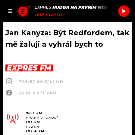
EXPRES
HUDBA NA PRVNÍM MÍSTĚ
/
SUNSCR
JAK
ČLÁNKY
PODCASTY
SEZNAM.CZ
CELÝ PLAYLIST
NALADIT
Jan Kanyza: Být Redfordem, tak
mě žaluji a vyhrál bych to
DOMŮ
ČLÁNKY
EXPRES FM
AKTUÁLNĚ
PODCASTY
POHLED DO ZÁKULISÍ
CO SE U NÁS DĚJE
HUDBA
JAK NALADIT
ROZHOVORY
RÁDIO
90.3 FM
PRAHA A OKOLÍ
103 FM
#NEBUDUDOMA
APLIKACE
SOUTĚŽE
PLZEŇ
102.4 FM