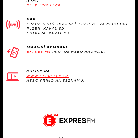
BRNO
KALENDÁŘ
PROGRAM
DALŠÍ VYSÍLAČE
KVÍZY
PLAYLIST
DAB
PRAHA A STŘEDOČESKÝ KRAJ: 7C, 7A NEBO 10D
PLZEŇ: KANÁL 6D
VIP
OSTRAVA: KANÁL 7D
JAK NALADIT
TRENDY
MOBILNÍ APLIKACE
EXPRES FM
PRO IOS NEBO ANDROID.
KULTURA
ONLINE NA
WWW.EXPRESFM.CZ
MIX
NEBO PŘÍMO NA SEZNAMU.
OSTATNÍ