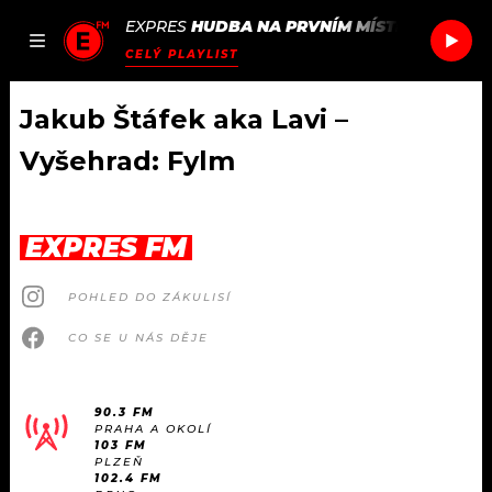
EXPRES
HUDBA NA PRVNÍM MÍSTĚ
/
KETTAM
JAK
ČLÁNKY
PODCASTY
SEZNAM.CZ
CELÝ PLAYLIST
NALADIT
Jakub Štáfek aka Lavi –
Vyšehrad: Fylm
DOMŮ
ČLÁNKY
EXPRES FM
AKTUÁLNĚ
PODCASTY
POHLED DO ZÁKULISÍ
CO SE U NÁS DĚJE
HUDBA
JAK NALADIT
ROZHOVORY
RÁDIO
90.3 FM
PRAHA A OKOLÍ
103 FM
#NEBUDUDOMA
APLIKACE
SOUTĚŽE
PLZEŇ
102.4 FM