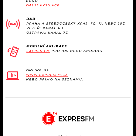
BRNO
KALENDÁŘ
PROGRAM
DALŠÍ VYSÍLAČE
KVÍZY
PLAYLIST
DAB
PRAHA A STŘEDOČESKÝ KRAJ: 7C, 7A NEBO 10D
PLZEŇ: KANÁL 6D
VIP
OSTRAVA: KANÁL 7D
JAK NALADIT
TRENDY
MOBILNÍ APLIKACE
EXPRES FM
PRO IOS NEBO ANDROID.
KULTURA
ONLINE NA
WWW.EXPRESFM.CZ
MIX
NEBO PŘÍMO NA SEZNAMU.
OSTATNÍ