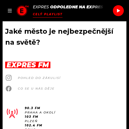
EXPRES
ODPOLEDNE NA EXPRES FM
/
OLIVI
JAK
ČLÁNKY
PODCASTY
SEZNAM.CZ
CELÝ PLAYLIST
NALADIT
Jaké město je nejbezpečnější
na světě?
DOMŮ
ČLÁNKY
EXPRES FM
AKTUÁLNĚ
PODCASTY
POHLED DO ZÁKULISÍ
CO SE U NÁS DĚJE
HUDBA
JAK NALADIT
ROZHOVORY
RÁDIO
90.3 FM
PRAHA A OKOLÍ
103 FM
#NEBUDUDOMA
APLIKACE
SOUTĚŽE
PLZEŇ
102.4 FM