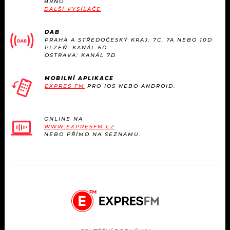
BRNO
KALENDÁŘ
PROGRAM
DALŠÍ VYSÍLAČE
KVÍZY
PLAYLIST
DAB
PRAHA A STŘEDOČESKÝ KRAJ: 7C, 7A NEBO 10D
PLZEŇ: KANÁL 6D
VIP
OSTRAVA: KANÁL 7D
JAK NALADIT
TRENDY
MOBILNÍ APLIKACE
EXPRES FM
PRO IOS NEBO ANDROID.
KULTURA
ONLINE NA
WWW.EXPRESFM.CZ
MIX
NEBO PŘÍMO NA SEZNAMU.
OSTATNÍ