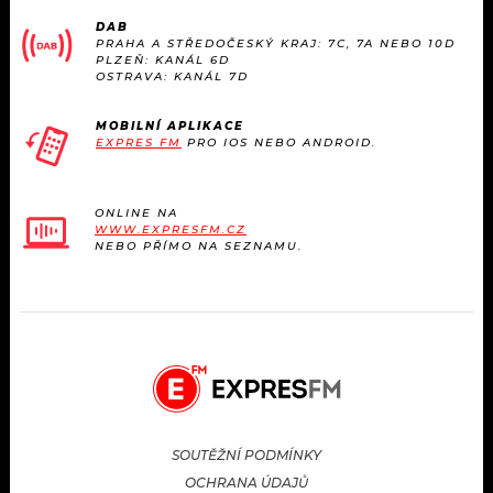
KALENDÁŘ
PROGRAM
DAB
PRAHA A STŘEDOČESKÝ KRAJ: 7C, 7A NEBO 10D
PLZEŇ: KANÁL 6D
KVÍZY
PLAYLIST
OSTRAVA: KANÁL 7D
VIP
JAK NALADIT
MOBILNÍ APLIKACE
EXPRES FM
PRO IOS NEBO ANDROID.
TRENDY
ONLINE NA
KULTURA
WWW.EXPRESFM.CZ
NEBO PŘÍMO NA SEZNAMU.
MIX
OSTATNÍ
SOUTĚŽNÍ PODMÍNKY
OCHRANA ÚDAJŮ