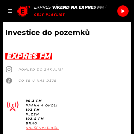
EXPRES
VÍKEND NA EXPRES FM
/
PROTOTYPE
JAK
ČLÁNKY
PODCASTY
SEZNAM.CZ
CELÝ PLAYLIST
NALADIT
Investice do pozemků
DOMŮ
EXPRES FM
ČLÁNKY
POHLED DO ZÁKULISÍ
AKTUÁLNĚ
PODCASTY
CO SE U NÁS DĚJE
HUDBA
JAK NALADIT
90.3 FM
PRAHA A OKOLÍ
ROZHOVORY
RÁDIO
103 FM
PLZEŇ
102.4 FM
#NEBUDUDOMA
BRNO
APLIKACE
SOUTĚŽE
DALŠÍ VYSÍLAČE