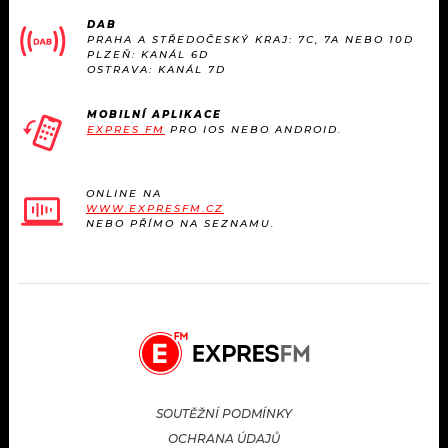
KALENDÁŘ
PROGRAM
DAB
PRAHA A STŘEDOČESKÝ KRAJ: 7C, 7A NEBO 10D
PLZEŇ: KANÁL 6D
KVÍZY
PLAYLIST
OSTRAVA: KANÁL 7D
VIP
JAK NALADIT
MOBILNÍ APLIKACE
EXPRES FM
PRO IOS NEBO ANDROID.
TRENDY
ONLINE NA
KULTURA
WWW.EXPRESFM.CZ
NEBO PŘÍMO NA SEZNAMU.
MIX
OSTATNÍ
SOUTĚŽNÍ PODMÍNKY
OCHRANA ÚDAJŮ