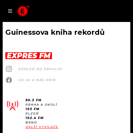
JAK
ČLÁNKY
PODCASTY
SEZNAM.CZ
NALADIT
Guinessova kniha rekordů
DOMŮ
EXPRES FM
ČLÁNKY
POHLED DO ZÁKULISÍ
AKTUÁLNĚ
PODCASTY
CO SE U NÁS DĚJE
HUDBA
JAK NALADIT
90.3 FM
PRAHA A OKOLÍ
ROZHOVORY
RÁDIO
103 FM
PLZEŇ
102.4 FM
#NEBUDUDOMA
BRNO
APLIKACE
SOUTĚŽE
DALŠÍ VYSÍLAČE