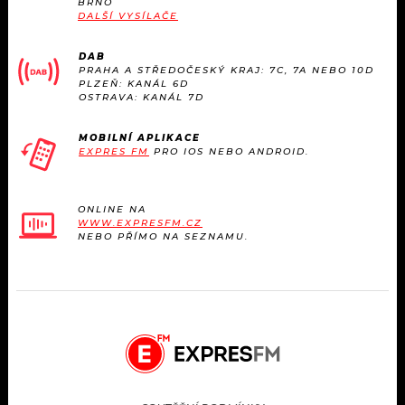
BRNO
KALENDÁŘ
PROGRAM
DALŠÍ VYSÍLAČE
KVÍZY
PLAYLIST
DAB
PRAHA A STŘEDOČESKÝ KRAJ: 7C, 7A NEBO 10D
PLZEŇ: KANÁL 6D
VIP
OSTRAVA: KANÁL 7D
JAK NALADIT
TRENDY
MOBILNÍ APLIKACE
EXPRES FM
PRO IOS NEBO ANDROID.
KULTURA
ONLINE NA
WWW.EXPRESFM.CZ
MIX
NEBO PŘÍMO NA SEZNAMU.
OSTATNÍ