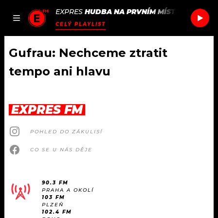
EXPRES
HUDBA NA PRVNÍM MÍSTĚ
/
SOIL
BL
JAK
ČLÁNKY
PODCASTY
SEZNAM.CZ
CELÝ PLAYLIST
NALADIT
Gufrau: Nechceme ztratit
tempo ani hlavu
DOMŮ
ČLÁNKY
EXPRES FM
AKTUÁLNĚ
PODCASTY
POHLED DO ZÁKULISÍ
CO SE U NÁS DĚJE
HUDBA
JAK NALADIT
ROZHOVORY
RÁDIO
90.3 FM
PRAHA A OKOLÍ
103 FM
#NEBUDUDOMA
APLIKACE
SOUTĚŽE
PLZEŇ
102.4 FM