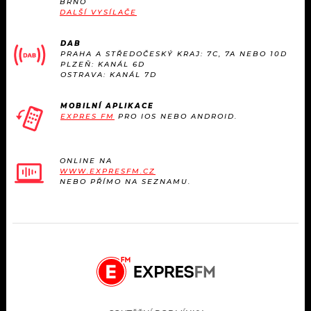
BRNO
KALENDÁŘ
PROGRAM
DALŠÍ VYSÍLAČE
KVÍZY
PLAYLIST
DAB
PRAHA A STŘEDOČESKÝ KRAJ: 7C, 7A NEBO 10D
PLZEŇ: KANÁL 6D
VIP
OSTRAVA: KANÁL 7D
JAK NALADIT
TRENDY
MOBILNÍ APLIKACE
EXPRES FM
PRO IOS NEBO ANDROID.
KULTURA
ONLINE NA
WWW.EXPRESFM.CZ
MIX
NEBO PŘÍMO NA SEZNAMU.
OSTATNÍ