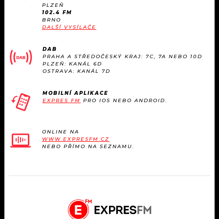
KALENDÁŘ
PLZEŇ
PROGRAM
102.4 FM
BRNO
KVÍZY
DALŠÍ VYSÍLAČE
PLAYLIST
DAB
VIP
JAK NALADIT
PRAHA A STŘEDOČESKÝ KRAJ: 7C, 7A NEBO 10D
PLZEŇ: KANÁL 6D
OSTRAVA: KANÁL 7D
TRENDY
MOBILNÍ APLIKACE
KULTURA
EXPRES FM
PRO IOS NEBO ANDROID.
MIX
ONLINE NA
WWW.EXPRESFM.CZ
OSTATNÍ
NEBO PŘÍMO NA SEZNAMU.