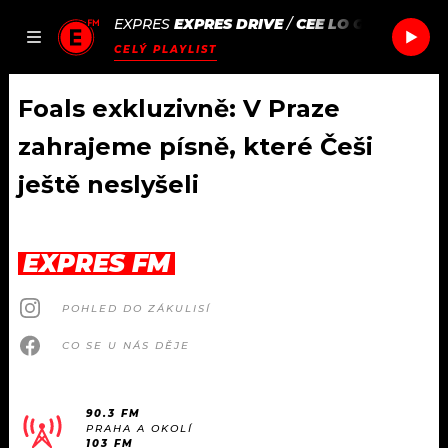
EXPRES
EXPRES DRIVE
/
CEE LO GREEN
BRIGH
JAK
ČLÁNKY
PODCASTY
SEZNAM.CZ
CELÝ PLAYLIST
NALADIT
Foals exkluzivně: V Praze
zahrajeme písně, které Češi
DOMŮ
ještě neslyšeli
ČLÁNKY
EXPRES FM
AKTUÁLNĚ
PODCASTY
POHLED DO ZÁKULISÍ
HUDBA
JAK NALADIT
CO SE U NÁS DĚJE
ROZHOVORY
RÁDIO
#NEBUDUDOMA
APLIKACE
90.3 FM
SOUTĚŽE
PRAHA A OKOLÍ
103 FM