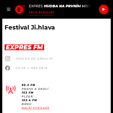
EXPRES
HUDBA NA PRVNÍM MÍSTĚ
/
ROLE M
JAK
ČLÁNKY
PODCASTY
SEZNAM.CZ
CELÝ PLAYLIST
NALADIT
Festival Ji.hlava
DOMŮ
EXPRES FM
ČLÁNKY
POHLED DO ZÁKULISÍ
AKTUÁLNĚ
PODCASTY
CO SE U NÁS DĚJE
HUDBA
JAK NALADIT
90.3 FM
PRAHA A OKOLÍ
ROZHOVORY
RÁDIO
103 FM
PLZEŇ
102.4 FM
#NEBUDUDOMA
BRNO
APLIKACE
SOUTĚŽE
DALŠÍ VYSÍLAČE