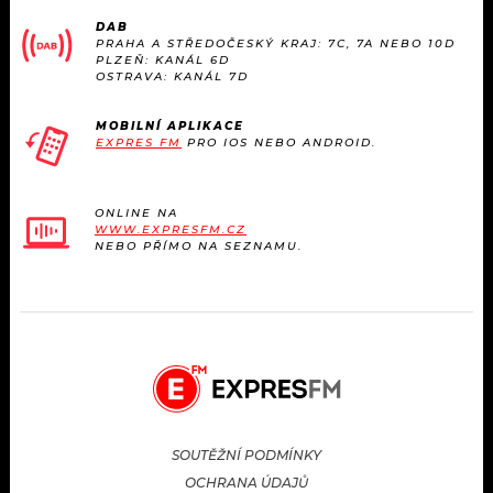
KALENDÁŘ
PROGRAM
DAB
PRAHA A STŘEDOČESKÝ KRAJ: 7C, 7A NEBO 10D
PLZEŇ: KANÁL 6D
KVÍZY
PLAYLIST
OSTRAVA: KANÁL 7D
VIP
JAK NALADIT
MOBILNÍ APLIKACE
EXPRES FM
PRO IOS NEBO ANDROID.
TRENDY
ONLINE NA
KULTURA
WWW.EXPRESFM.CZ
NEBO PŘÍMO NA SEZNAMU.
MIX
OSTATNÍ
SOUTĚŽNÍ PODMÍNKY
OCHRANA ÚDAJŮ