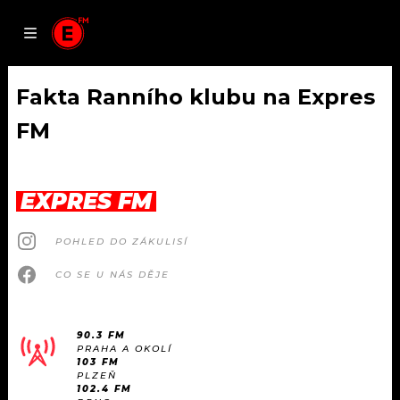
JAK
ČLÁNKY
PODCASTY
SEZNAM.CZ
NALADIT
Fakta Ranního klubu na Expres
FM
DOMŮ
ČLÁNKY
EXPRES FM
AKTUÁLNĚ
PODCASTY
POHLED DO ZÁKULISÍ
CO SE U NÁS DĚJE
HUDBA
JAK NALADIT
ROZHOVORY
RÁDIO
90.3 FM
PRAHA A OKOLÍ
103 FM
#NEBUDUDOMA
APLIKACE
SOUTĚŽE
PLZEŇ
102.4 FM