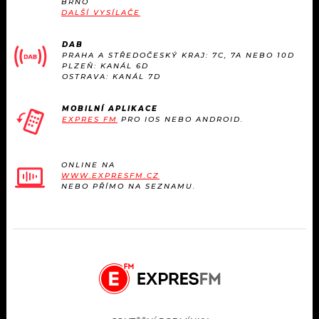
BRNO
KALENDÁŘ
PROGRAM
DALŠÍ VYSÍLAČE
KVÍZY
PLAYLIST
DAB
PRAHA A STŘEDOČESKÝ KRAJ: 7C, 7A NEBO 10D
PLZEŇ: KANÁL 6D
VIP
OSTRAVA: KANÁL 7D
JAK NALADIT
TRENDY
MOBILNÍ APLIKACE
EXPRES FM
PRO IOS NEBO ANDROID.
KULTURA
ONLINE NA
WWW.EXPRESFM.CZ
MIX
NEBO PŘÍMO NA SEZNAMU.
OSTATNÍ