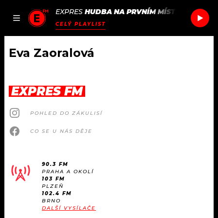
EXPRES
HUDBA NA PRVNÍM MÍSTĚ
/
ARLO P
JAK
ČLÁNKY
PODCASTY
SEZNAM.CZ
CELÝ PLAYLIST
NALADIT
Eva Zaoralová
DOMŮ
EXPRES FM
ČLÁNKY
POHLED DO ZÁKULISÍ
AKTUÁLNĚ
PODCASTY
CO SE U NÁS DĚJE
HUDBA
JAK NALADIT
90.3 FM
PRAHA A OKOLÍ
ROZHOVORY
RÁDIO
103 FM
PLZEŇ
102.4 FM
#NEBUDUDOMA
BRNO
APLIKACE
SOUTĚŽE
DALŠÍ VYSÍLAČE