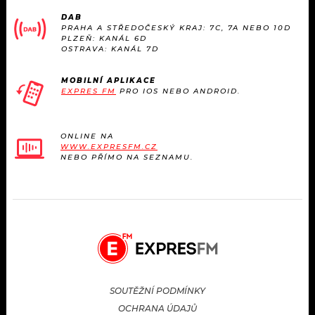
KALENDÁŘ
PROGRAM
DAB
PRAHA A STŘEDOČESKÝ KRAJ: 7C, 7A NEBO 10D
PLZEŇ: KANÁL 6D
KVÍZY
PLAYLIST
OSTRAVA: KANÁL 7D
VIP
JAK NALADIT
MOBILNÍ APLIKACE
EXPRES FM
PRO IOS NEBO ANDROID.
TRENDY
ONLINE NA
KULTURA
WWW.EXPRESFM.CZ
NEBO PŘÍMO NA SEZNAMU.
MIX
OSTATNÍ
SOUTĚŽNÍ PODMÍNKY
OCHRANA ÚDAJŮ