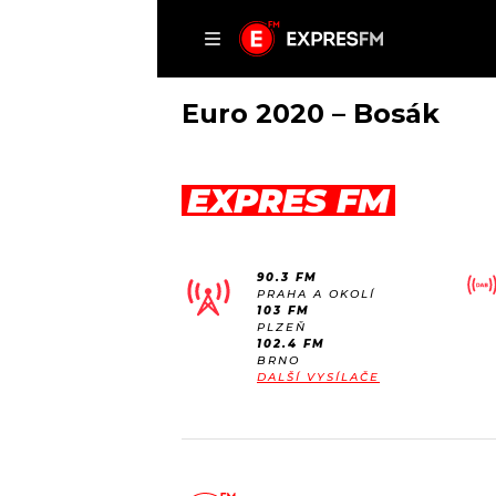
ČLÁNKY
P
Euro 2020 – Bosák
EXPRES FM
DOMŮ
ČLÁNKY
90.3 FM
AKTUÁLNĚ
PRAHA A OKOLÍ
VIP
103 FM
HUDBA
PLZEŇ
TRENDY
102.4 FM
ROZHOVORY
KULTURA
BRNO
DALŠÍ VYSÍLAČE
#NEBUDUDOMA
MIX
KALENDÁŘ
OSTATNÍ
KVÍZY
PODCASTY