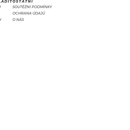
LADIT
OSTATNÍ
M
SOUTĚŽNÍ PODMÍNKY
OCHRANA ÚDAJŮ
Y
O NÁS
T