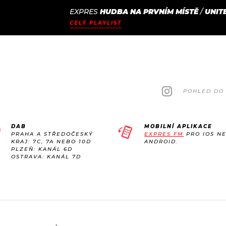
EXPRES
HUDBA NA PRVNÍM MÍSTĚ
/
UNIT
JAK
ODCASTY
SEZNAM.CZ
CELÝ PLAYLIST
NALADIT
POHLED DO 
DAB
MOBILNÍ APLIKACE
PRAHA A STŘEDOČESKÝ
EXPRES FM
PRO IOS N
KRAJ: 7C, 7A NEBO 10D
ANDROID.
PLZEŇ: KANÁL 6D
OSTRAVA: KANÁL 7D