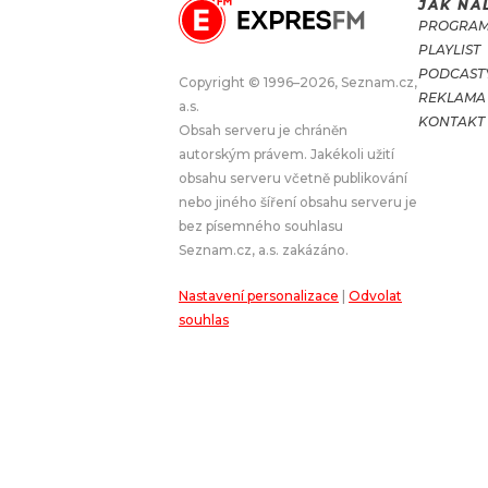
JAK NA
PROGRA
JAK NALADIT
PLAYLIST
PODCAST
Copyright © 1996–2026, Seznam.cz,
REKLAMA
RÁDIO
a.s.
KONTAKT
Obsah serveru je chráněn
APLIKACE
PLAYLIST
autorským právem. Jakékoli užití
PROGRAM
JAK NALADI
obsahu serveru včetně publikování
nebo jiného šíření obsahu serveru je
SOUTĚŽE
bez písemného souhlasu
Seznam.cz, a.s. zakázáno.
Nastavení personalizace
|
Odvolat
souhlas