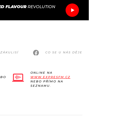
ED FLAVOUR
REVOLUTION
ZÁKULISÍ
CO SE U NÁS DĚJE
ONLINE NA
EBO
WWW.EXPRESFM.CZ
NEBO PŘÍMO NA
SEZNAMU.