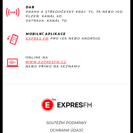
KALENDÁŘ
PROGRAM
DAB
PRAHA A STŘEDOČESKÝ KRAJ: 7C, 7A NEBO 10D
PLZEŇ: KANÁL 6D
KVÍZY
PLAYLIST
OSTRAVA: KANÁL 7D
VIP
JAK NALADIT
MOBILNÍ APLIKACE
EXPRES FM
PRO IOS NEBO ANDROID.
TRENDY
ONLINE NA
KULTURA
WWW.EXPRESFM.CZ
NEBO PŘÍMO NA SEZNAMU.
MIX
OSTATNÍ
SOUTĚŽNÍ PODMÍNKY
OCHRANA ÚDAJŮ