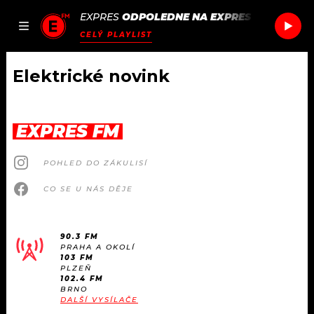
EXPRES
ODPOLEDNE NA EXPRES FM
/
HOZIE
JAK
ČLÁNKY
PODCASTY
SEZNAM.CZ
CELÝ PLAYLIST
NALADIT
Elektrické novink
DOMŮ
EXPRES FM
ČLÁNKY
POHLED DO ZÁKULISÍ
AKTUÁLNĚ
PODCASTY
CO SE U NÁS DĚJE
HUDBA
JAK NALADIT
90.3 FM
PRAHA A OKOLÍ
ROZHOVORY
RÁDIO
103 FM
PLZEŇ
102.4 FM
#NEBUDUDOMA
BRNO
APLIKACE
SOUTĚŽE
DALŠÍ VYSÍLAČE