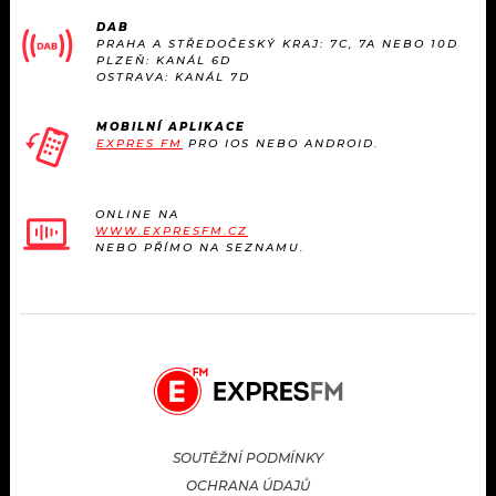
KALENDÁŘ
PROGRAM
DAB
PRAHA A STŘEDOČESKÝ KRAJ: 7C, 7A NEBO 10D
PLZEŇ: KANÁL 6D
KVÍZY
PLAYLIST
OSTRAVA: KANÁL 7D
VIP
JAK NALADIT
MOBILNÍ APLIKACE
EXPRES FM
PRO IOS NEBO ANDROID.
TRENDY
ONLINE NA
KULTURA
WWW.EXPRESFM.CZ
NEBO PŘÍMO NA SEZNAMU.
MIX
OSTATNÍ
SOUTĚŽNÍ PODMÍNKY
OCHRANA ÚDAJŮ