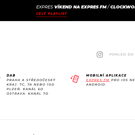
EXPRES
VÍKEND NA EXPRES FM
/
CLOCKWO
JAK
ODCASTY
SEZNAM.CZ
CELÝ PLAYLIST
NALADIT
POHLED DO 
DAB
MOBILNÍ APLIKACE
PRAHA A STŘEDOČESKÝ
EXPRES FM
PRO IOS N
KRAJ: 7C, 7A NEBO 10D
ANDROID.
PLZEŇ: KANÁL 6D
OSTRAVA: KANÁL 7D