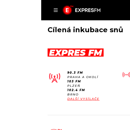
ČLÁNKY
P
Cílená inkubace snů
EXPRES FM
DOMŮ
ČLÁNKY
90.3 FM
AKTUÁLNĚ
PRAHA A OKOLÍ
VIP
103 FM
HUDBA
PLZEŇ
TRENDY
102.4 FM
ROZHOVORY
KULTURA
BRNO
DALŠÍ VYSÍLAČE
#NEBUDUDOMA
MIX
KALENDÁŘ
OSTATNÍ
KVÍZY
PODCASTY