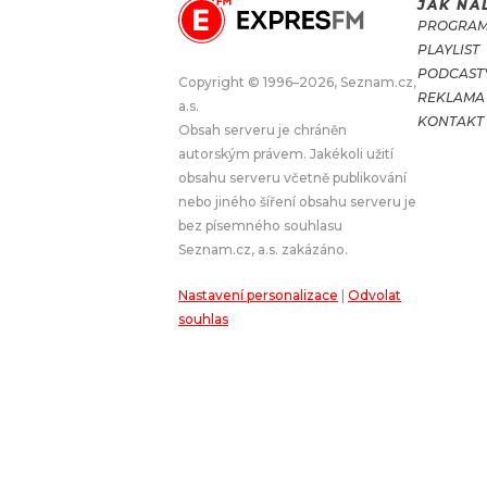
JAK NA
PROGRA
JAK NALADIT
PLAYLIST
PODCAST
Copyright © 1996–2026, Seznam.cz,
REKLAMA
RÁDIO
a.s.
KONTAKT
Obsah serveru je chráněn
APLIKACE
PLAYLIST
autorským právem. Jakékoli užití
PROGRAM
JAK NALADI
obsahu serveru včetně publikování
nebo jiného šíření obsahu serveru je
SOUTĚŽE
bez písemného souhlasu
Seznam.cz, a.s. zakázáno.
Nastavení personalizace
|
Odvolat
souhlas