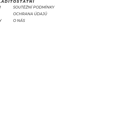
LADIT
OSTATNÍ
M
SOUTĚŽNÍ PODMÍNKY
OCHRANA ÚDAJŮ
Y
O NÁS
T