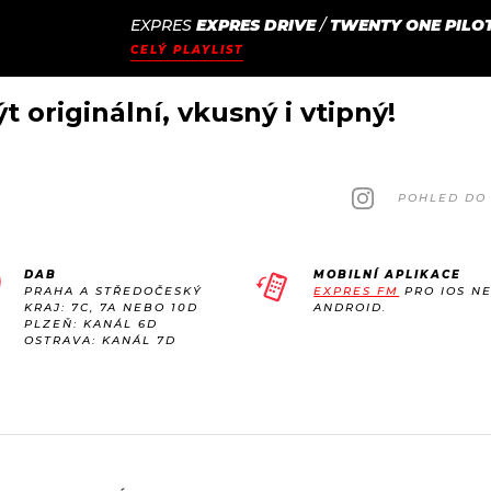
EXPRES
EXPRES DRIVE
/
TWENTY ONE PILO
JAK
ODCASTY
SEZNAM.CZ
CELÝ PLAYLIST
NALADIT
 originální, vkusný i vtipný!
POHLED DO 
DAB
MOBILNÍ APLIKACE
PRAHA A STŘEDOČESKÝ
EXPRES FM
PRO IOS N
KRAJ: 7C, 7A NEBO 10D
ANDROID.
PLZEŇ: KANÁL 6D
OSTRAVA: KANÁL 7D