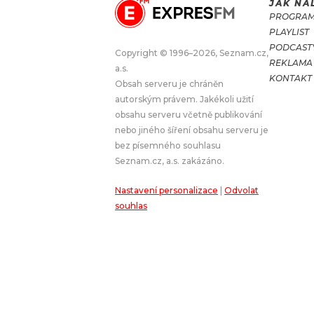
JAK NA
PROGRA
JAK NALADIT
PLAYLIST
PODCAST
Copyright © 1996–2026, Seznam.cz,
REKLAMA
RÁDIO
a.s.
KONTAKT
Obsah serveru je chráněn
APLIKACE
PLAYLIST
autorským právem. Jakékoli užití
PROGRAM
JAK NALADI
obsahu serveru včetně publikování
nebo jiného šíření obsahu serveru je
SOUTĚŽE
bez písemného souhlasu
Seznam.cz, a.s. zakázáno.
Nastavení personalizace
|
Odvolat
souhlas