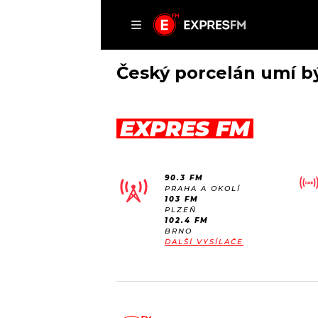
ČLÁNKY
P
Český porcelán umí být
EXPRES FM
DOMŮ
ČLÁNKY
90.3 FM
AKTUÁLNĚ
PRAHA A OKOLÍ
VIP
103 FM
HUDBA
PLZEŇ
TRENDY
102.4 FM
ROZHOVORY
KULTURA
BRNO
DALŠÍ VYSÍLAČE
#NEBUDUDOMA
MIX
KALENDÁŘ
OSTATNÍ
KVÍZY
PODCASTY