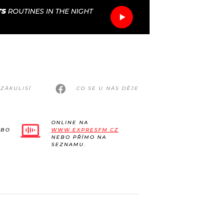
TS
ROUTINES IN THE NIGHT
ZÁKULISÍ
CO SE U NÁS DĚJE
ONLINE NA
EBO
WWW.EXPRESFM.CZ
NEBO PŘÍMO NA
SEZNAMU.