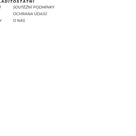
LADIT
OSTATNÍ
M
SOUTĚŽNÍ PODMÍNKY
OCHRANA ÚDAJŮ
Y
O NÁS
T