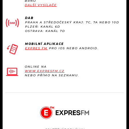
BRNO
KALENDÁŘ
PROGRAM
DALŠÍ VYSÍLAČE
KVÍZY
PLAYLIST
DAB
PRAHA A STŘEDOČESKÝ KRAJ: 7C, 7A NEBO 10D
PLZEŇ: KANÁL 6D
VIP
OSTRAVA: KANÁL 7D
JAK NALADIT
TRENDY
MOBILNÍ APLIKACE
EXPRES FM
PRO IOS NEBO ANDROID.
KULTURA
ONLINE NA
WWW.EXPRESFM.CZ
MIX
NEBO PŘÍMO NA SEZNAMU.
OSTATNÍ