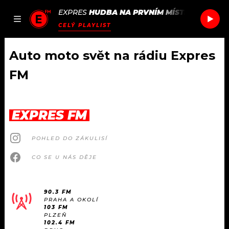
EXPRES
HUDBA NA PRVNÍM MÍSTĚ
/
OH LAN
JAK
ČLÁNKY
PODCASTY
SEZNAM.CZ
CELÝ PLAYLIST
NALADIT
Auto moto svět na rádiu Expres
FM
DOMŮ
ČLÁNKY
EXPRES FM
AKTUÁLNĚ
PODCASTY
POHLED DO ZÁKULISÍ
CO SE U NÁS DĚJE
HUDBA
JAK NALADIT
ROZHOVORY
RÁDIO
90.3 FM
PRAHA A OKOLÍ
103 FM
#NEBUDUDOMA
APLIKACE
SOUTĚŽE
PLZEŇ
102.4 FM