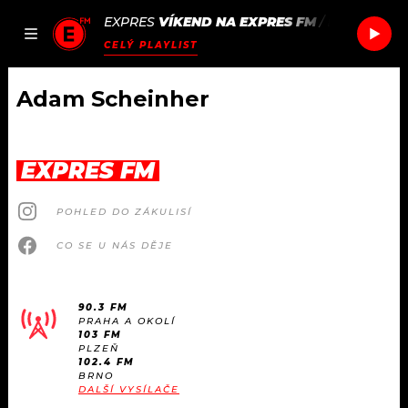
EXPRES
VÍKEND NA EXPRES FM
/
LP
CONVER
JAK
ČLÁNKY
PODCASTY
SEZNAM.CZ
CELÝ PLAYLIST
NALADIT
Adam Scheinher
DOMŮ
EXPRES FM
ČLÁNKY
POHLED DO ZÁKULISÍ
AKTUÁLNĚ
PODCASTY
CO SE U NÁS DĚJE
HUDBA
JAK NALADIT
90.3 FM
PRAHA A OKOLÍ
ROZHOVORY
RÁDIO
103 FM
PLZEŇ
102.4 FM
#NEBUDUDOMA
BRNO
APLIKACE
SOUTĚŽE
DALŠÍ VYSÍLAČE