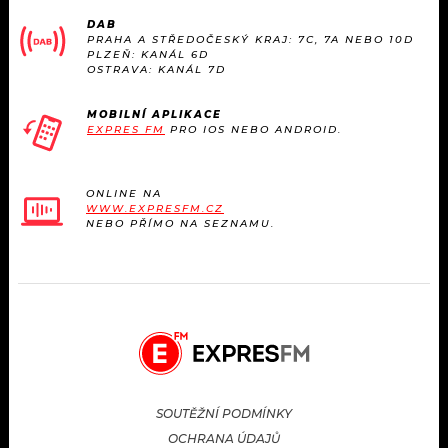
KALENDÁŘ
PROGRAM
DAB
PRAHA A STŘEDOČESKÝ KRAJ: 7C, 7A NEBO 10D
PLZEŇ: KANÁL 6D
KVÍZY
PLAYLIST
OSTRAVA: KANÁL 7D
VIP
JAK NALADIT
MOBILNÍ APLIKACE
EXPRES FM
PRO IOS NEBO ANDROID.
TRENDY
ONLINE NA
KULTURA
WWW.EXPRESFM.CZ
NEBO PŘÍMO NA SEZNAMU.
MIX
OSTATNÍ
SOUTĚŽNÍ PODMÍNKY
OCHRANA ÚDAJŮ