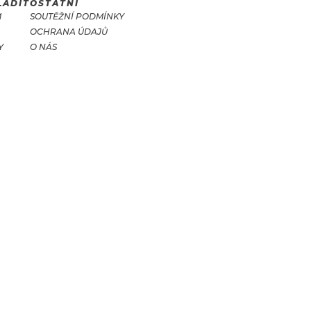
LADIT
OSTATNÍ
M
SOUTĚŽNÍ PODMÍNKY
OCHRANA ÚDAJŮ
Y
O NÁS
T