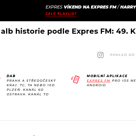
EXPRES
VÍKEND NA EXPRES FM
/
HARRY
JAK
ODCASTY
SEZNAM.CZ
CELÝ PLAYLIST
NALADIT
alb historie podle Expres FM: 49. K
POHLED DO 
DAB
MOBILNÍ APLIKACE
PRAHA A STŘEDOČESKÝ
EXPRES FM
PRO IOS N
KRAJ: 7C, 7A NEBO 10D
ANDROID.
PLZEŇ: KANÁL 6D
OSTRAVA: KANÁL 7D