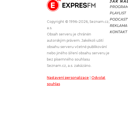
JAK NA
PROGRA
JAK NALADIT
PLAYLIST
PODCAST
Copyright © 1996–2026, Seznam.cz,
REKLAMA
RÁDIO
a.s.
KONTAKT
Obsah serveru je chráněn
APLIKACE
PLAYLIST
autorským právem. Jakékoli užití
PROGRAM
JAK NALADI
obsahu serveru včetně publikování
nebo jiného šíření obsahu serveru je
SOUTĚŽE
bez písemného souhlasu
Seznam.cz, a.s. zakázáno.
Nastavení personalizace
|
Odvolat
souhlas