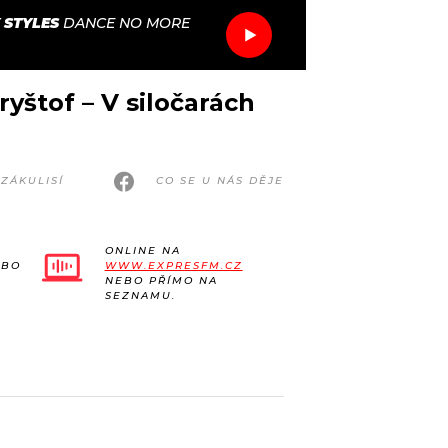
 STYLES
DANCE NO MORE
ryštof – V siločarách
ZÁKULISÍ
CO SE U NÁS DĚJE
ONLINE NA
EBO
WWW.EXPRESFM.CZ
NEBO PŘÍMO NA
SEZNAMU.