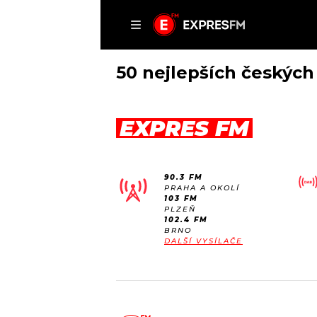
ČLÁNKY
P
50 nejlepších českých 
EXPRES FM
DOMŮ
ČLÁNKY
90.3 FM
AKTUÁLNĚ
PRAHA A OKOLÍ
VIP
103 FM
HUDBA
PLZEŇ
TRENDY
102.4 FM
ROZHOVORY
KULTURA
BRNO
DALŠÍ VYSÍLAČE
#NEBUDUDOMA
MIX
KALENDÁŘ
OSTATNÍ
KVÍZY
PODCASTY