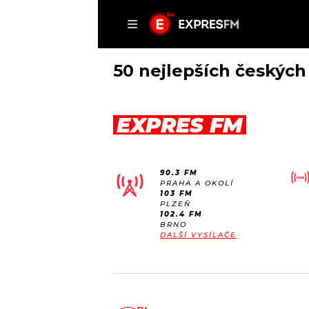
ČLÁNKY
P
50 nejlepších českých
EXPRES FM
DOMŮ
ČLÁNKY
90.3 FM
AKTUÁLNĚ
PRAHA A OKOLÍ
VIP
103 FM
HUDBA
PLZEŇ
TRENDY
102.4 FM
ROZHOVORY
KULTURA
BRNO
DALŠÍ VYSÍLAČE
#NEBUDUDOMA
MIX
KALENDÁŘ
OSTATNÍ
KVÍZY
PODCASTY