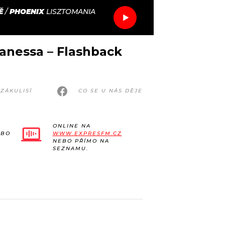
Ě
/
PHOENIX
LISZTOMANIA
Vanessa – Flashback
ZÁKULISÍ
CO SE U NÁS DĚJE
ONLINE NA
EBO
WWW.EXPRESFM.CZ
NEBO PŘÍMO NA
SEZNAMU.