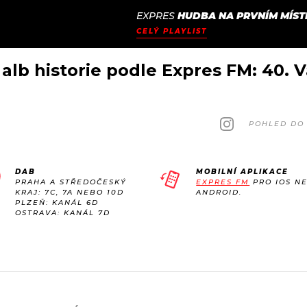
EXPRES
HUDBA NA PRVNÍM MÍST
JAK
ODCASTY
SEZNAM.CZ
CELÝ PLAYLIST
NALADIT
 alb historie podle Expres FM: 40. 
POHLED DO 
DAB
MOBILNÍ APLIKACE
PRAHA A STŘEDOČESKÝ
EXPRES FM
PRO IOS N
KRAJ: 7C, 7A NEBO 10D
ANDROID.
PLZEŇ: KANÁL 6D
OSTRAVA: KANÁL 7D