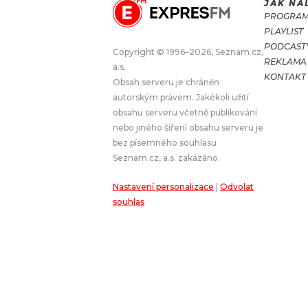
JAK NA
PROGRA
JAK NALADIT
PLAYLIST
PODCAST
Copyright © 1996–2026, Seznam.cz,
REKLAMA
RÁDIO
a.s.
KONTAKT
Obsah serveru je chráněn
APLIKACE
PLAYLIST
autorským právem. Jakékoli užití
PROGRAM
JAK NALADI
obsahu serveru včetně publikování
nebo jiného šíření obsahu serveru je
SOUTĚŽE
bez písemného souhlasu
Seznam.cz, a.s. zakázáno.
Nastavení personalizace
|
Odvolat
souhlas