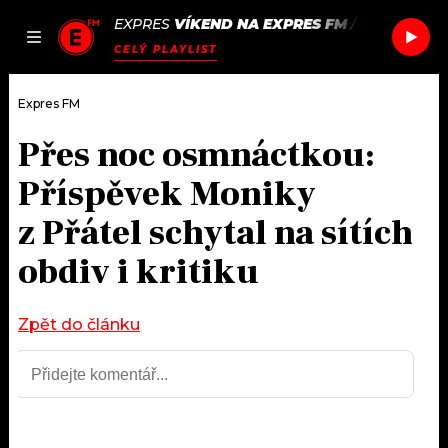
EXPRES
VÍKEND NA EXPRES FM
/
SHARON VA
JAK
ČLÁNKY
PODCASTY
SEZNAM.CZ
CELÝ PLAYLIST
NALADIT
Expres FM
Přes noc osmnáctkou:
DOMŮ
Příspěvek Moniky
ČLÁNKY
z Přátel schytal na sítích
obdiv i kritiku
AKTUÁLNĚ
PODCASTY
HUDBA
JAK NALADIT
Zpět do článku
ROZHOVORY
RÁDIO
#NEBUDUDOMA
APLIKACE
SOUTĚŽE