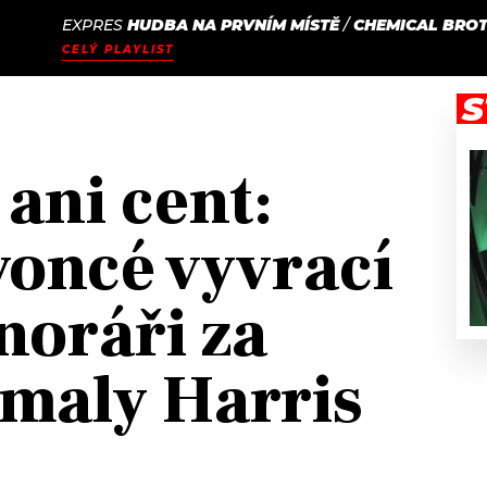
EXPRES
HUDBA NA PRVNÍM MÍSTĚ
/
CHEMICAL BROT
JAK
ODCASTY
SEZNAM.CZ
CELÝ PLAYLIST
NALADIT
S
ani cent:
oncé vyvrací
noráři za
maly Harris