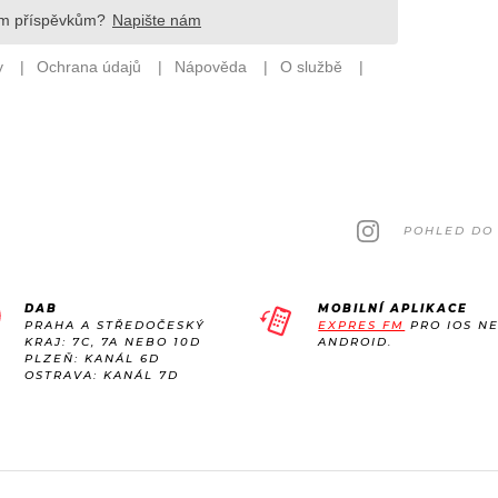
POHLED DO 
DAB
MOBILNÍ APLIKACE
PRAHA A STŘEDOČESKÝ
EXPRES FM
PRO IOS N
KRAJ: 7C, 7A NEBO 10D
ANDROID.
PLZEŇ: KANÁL 6D
OSTRAVA: KANÁL 7D