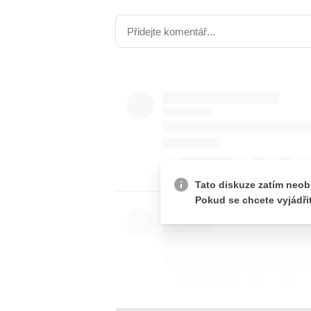
JAK NALADIT
RÁDIO
APLIKACE
PLAYLIST
PROGRAM
JAK NALADI
SOUTĚŽE