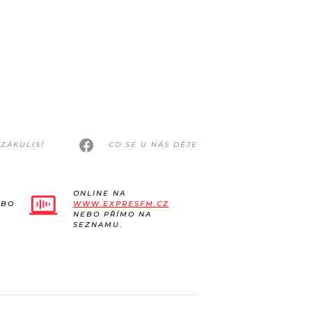
ZÁKULISÍ
CO SE U NÁS DĚJE
ONLINE NA
EBO
WWW.EXPRESFM.CZ
NEBO PŘÍMO NA
SEZNAMU.