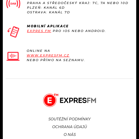
PRAHA A STŘEDOČESKÝ KRAJ: 7C, 7A NEBO 10D
PLZEŇ: KANÁL 6D
OSTRAVA: KANÁL 7D
MOBILNÍ APLIKACE
EXPRES FM
PRO IOS NEBO ANDROID.
ONLINE NA
WWW.EXPRESFM.CZ
NEBO PŘÍMO NA SEZNAMU.
SOUTĚŽNÍ PODMÍNKY
OCHRANA ÚDAJŮ
O NÁS