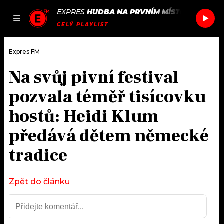
EXPRES
HUDBA NA PRVNÍM MÍSTĚ
/
SOIL
BL
JAK
ČLÁNKY
PODCASTY
SEZNAM.CZ
CELÝ PLAYLIST
NALADIT
Expres FM
Na svůj pivní festival
DOMŮ
pozvala téměř tisícovku
ČLÁNKY
hostů: Heidi Klum
předává dětem německé
AKTUÁLNĚ
PODCASTY
tradice
HUDBA
JAK NALADIT
ROZHOVORY
Zpět do článku
RÁDIO
#NEBUDUDOMA
APLIKACE
SOUTĚŽE