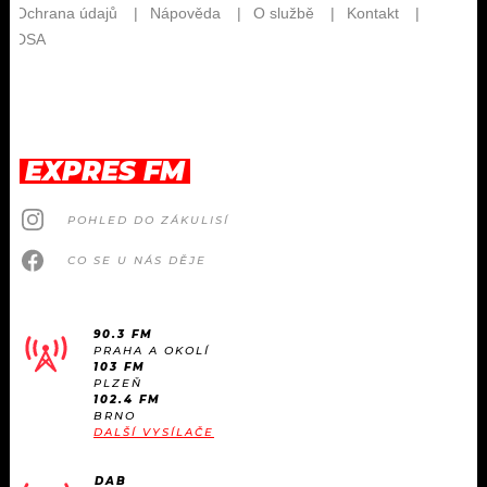
EXPRES FM
POHLED DO ZÁKULISÍ
CO SE U NÁS DĚJE
90.3 FM
PRAHA A OKOLÍ
103 FM
PLZEŇ
102.4 FM
BRNO
DALŠÍ VYSÍLAČE
DAB