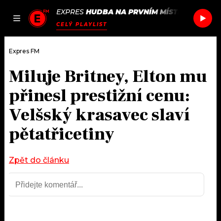
EXPRES
HUDBA NA PRVNÍM MÍSTĚ
/
IKON
LO
JAK
ČLÁNKY
PODCASTY
SEZNAM.CZ
CELÝ PLAYLIST
NALADIT
Expres FM
Miluje Britney, Elton mu
DOMŮ
přinesl prestižní cenu:
ČLÁNKY
Velšský krasavec slaví
pětatřicetiny
AKTUÁLNĚ
PODCASTY
HUDBA
JAK NALADIT
Zpět do článku
ROZHOVORY
RÁDIO
#NEBUDUDOMA
APLIKACE
SOUTĚŽE