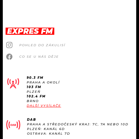
EXPRES FM
POHLED DO ZÁKULISÍ
CO SE U NÁS DĚJE
90.3 FM
PRAHA A OKOLÍ
103 FM
PLZEŇ
102.4 FM
BRNO
DALŠÍ VYSÍLAČE
DAB
PRAHA A STŘEDOČESKÝ KRAJ: 7C, 7A NEBO 10D
PLZEŇ: KANÁL 6D
OSTRAVA: KANÁL 7D