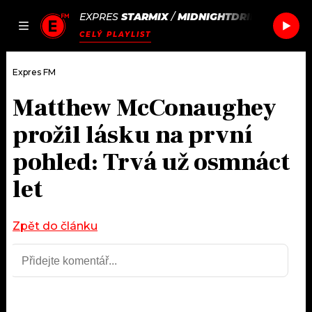
EXPRES
STARMIX
/
MIDNIGHTDRIP
JAK
ČLÁNKY
PODCASTY
SEZNAM.CZ
CELÝ PLAYLIST
NALADIT
Expres FM
Matthew McConaughey
DOMŮ
prožil lásku na první
ČLÁNKY
pohled: Trvá už osmnáct
let
AKTUÁLNĚ
PODCASTY
HUDBA
JAK NALADIT
Zpět do článku
ROZHOVORY
RÁDIO
#NEBUDUDOMA
APLIKACE
SOUTĚŽE