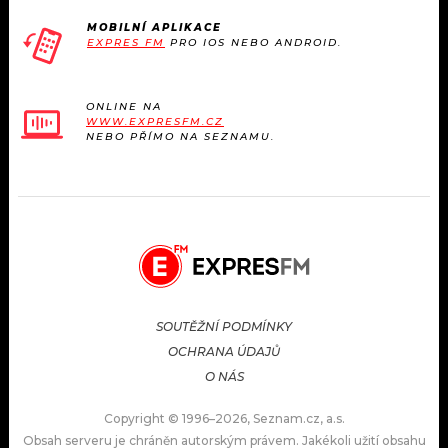
MOBILNÍ APLIKACE
EXPRES FM
PRO IOS NEBO ANDROID.
ONLINE NA
WWW.EXPRESFM.CZ
NEBO PŘÍMO NA SEZNAMU.
SOUTĚŽNÍ PODMÍNKY
OCHRANA ÚDAJŮ
O NÁS
Copyright © 1996–2026, Seznam.cz, a.s.
Obsah serveru je chráněn autorským právem. Jakékoli užití obsahu