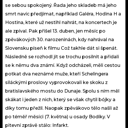
se sebou spokojený. Řada jeho skladeb má jeho
smrt navíc předjímat, například Galéra, Hodina H a
Hostina, které už nestihl nahrát, na koncertech je
ale zpíval. Pak přišel 13. duben, jen měsíc po
zpěvákových 30. narozeninách, kdy nahrával na
Slovensku píseň k filmu Což takhle dát si špenát.
Následně se rozhodl jít se trochu posilnit a přidali
se k němu dva známí. Když odcházeli, měli cestou
potkat dva neznámé muže, kteří Schelingera
siláckými proslovy vyprovokovali ke skoku z
bratislavského mostu do Dunaje. Spolu s ním měl
skákat i jeden z nich, který se však chytil bójky a
díky tomu přežil. Naopak zpěvákovo tělo našli až
po téměř měsíci (7. května) u osady Bodíky. V
pitevní zprávě stálo: Infarkt.