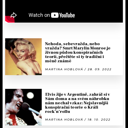
Nehoda, sebevražda, nebo
vražda? Smrt Marylin Monroe je
živnou půdou konspiračních
teorií, přečtěte si ty tradiční i
méně známé
MARTINA HOBLOVÁ / 28. 09. 2022
Elvis žije v Argentině, zahrál si v
Sám doma a na svém náhrobku
nám nechal vzkaz: Nejslavnější
konspirační teorie o Králi
rock’n’rollu
MARTINA HOBLOVÁ / 18. 10. 2022