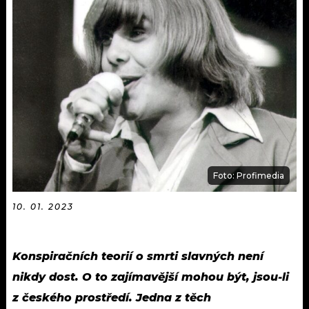
KALENDÁŘ
PROGRAM
KVÍZY
PLAYLIST
VIP
JAK NALADIT
TRENDY
KULTURA
MIX
Foto: Profimedia
OSTATNÍ
10. 01. 2023
Konspiračních teorií o smrti slavných není
nikdy dost. O to zajímavější mohou být, jsou-li
z českého prostředí. Jedna z těch