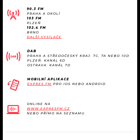
90.3 FM
PRAHA A OKOLÍ
103 FM
PLZEŇ
102.4 FM
BRNO
DALŠÍ VYSÍLAČE
DAB
PRAHA A STŘEDOČESKÝ KRAJ: 7C, 7A NEBO 10D
PLZEŇ: KANÁL 6D
OSTRAVA: KANÁL 7D
MOBILNÍ APLIKACE
EXPRES FM
PRO IOS NEBO ANDROID.
ONLINE NA
WWW.EXPRESFM.CZ
NEBO PŘÍMO NA SEZNAMU.