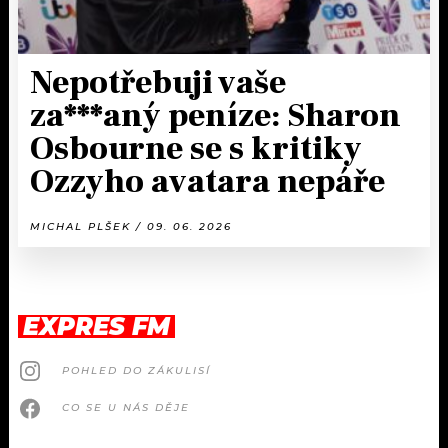
Nepotřebuji vaše
za***aný peníze: Sharon
Osbourne se s kritiky
Ozzyho avatara nepáře
MICHAL PLŠEK / 09. 06. 2026
EXPRES FM
POHLED DO ZÁKULISÍ
CO SE U NÁS DĚJE