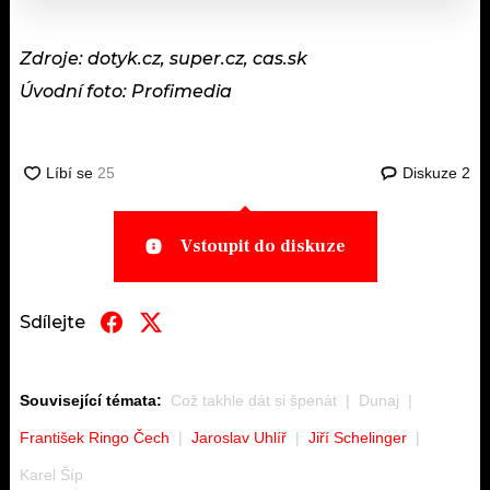
Zdroje: dotyk.cz, super.cz, cas.sk
Úvodní foto: Profimedia
Diskuze
2
Vstoupit do diskuze
Sdílejte
Související témata:
Což takhle dát si špenát
Dunaj
František Ringo Čech
Jaroslav Uhlíř
Jiří Schelinger
Karel Šíp