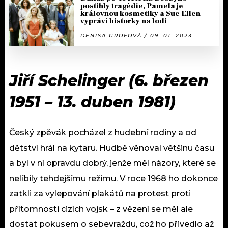
postihly tragédie, Pamela je
královnou kosmetiky a Sue Ellen
vypráví historky na lodi
DENISA GROFOVÁ / 09. 01. 2023
Jiří Schelinger (6. březen
1951 – 13. duben 1981)
Český zpěvák pocházel z hudební rodiny a od
dětství hrál na kytaru. Hudbě věnoval většinu času
a byl v ní opravdu dobrý, jenže měl názory, které se
nelíbily tehdejšímu režimu. V roce 1968 ho dokonce
zatkli za vylepování plakátů na protest proti
přítomnosti cizích vojsk – z vězení se měl ale
dostat pokusem o sebevraždu, což ho přivedlo až