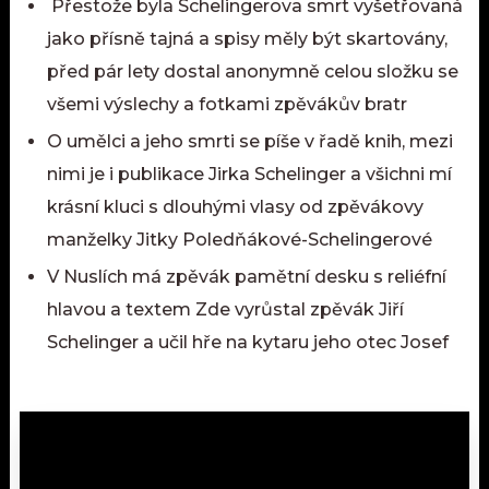
Přestože byla Schelingerova smrt vyšetřovaná
jako přísně tajná a spisy měly být skartovány,
před pár lety dostal anonymně celou složku se
všemi výslechy a fotkami zpěvákův bratr
O umělci a jeho smrti se píše v řadě knih, mezi
nimi je i publikace Jirka Schelinger a všichni mí
krásní kluci s dlouhými vlasy od zpěvákovy
manželky Jitky Poledňákové-Schelingerové
V Nuslích má zpěvák pamětní desku s reliéfní
hlavou a textem Zde vyrůstal zpěvák Jiří
Schelinger a učil hře na kytaru jeho otec Josef