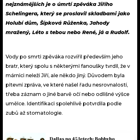
nejznámějších je o úmrtí zpěváka Jiřího
Schelingera, který se proslavil skladbami jako
Holubí dům, Šípková Růženka, Jahody
mražený, Léto s tebou nebo René, já a Rudolf.
Vody po smrti zpěváka rozvířil především jeho
bratr, který spolu s některými fanoušky tvrdil, že v
márnici neleží Jiří, ale někdo jiný. Důvodem byla
pitevní zpráva, ve které našel řadu nesrovnalostí,
třeba záznam o jiné barvě očí nebo odlišné výšce
umělce. Identifikaci spolehlivě potvrdila podle
zubů až stomatologie.
Dallas po 45 letech: Bobbyho