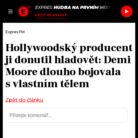
EXPRES
HUDBA NA PRVNÍM MÍSTĚ
/
NIA ARC
JAK
ČLÁNKY
PODCASTY
SEZNAM.CZ
CELÝ PLAYLIST
NALADIT
Expres FM
Hollywoodský producent
DOMŮ
ji donutil hladovět: Demi
ČLÁNKY
Moore dlouho bojovala
s vlastním tělem
AKTUÁLNĚ
PODCASTY
HUDBA
JAK NALADIT
Zpět do článku
ROZHOVORY
RÁDIO
#NEBUDUDOMA
APLIKACE
SOUTĚŽE