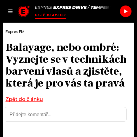
EXPRES
EXPRES DRIVE
/
TEMPER TRAP
SWEET
JAK
ČLÁNKY
PODCASTY
SEZNAM.CZ
CELÝ PLAYLIST
NALADIT
Expres FM
Balayage, nebo ombré:
DOMŮ
Vyznejte se v technikách
ČLÁNKY
barvení vlasů a zjistěte,
která je pro vás ta pravá
AKTUÁLNĚ
PODCASTY
HUDBA
JAK NALADIT
Zpět do článku
ROZHOVORY
RÁDIO
#NEBUDUDOMA
APLIKACE
SOUTĚŽE