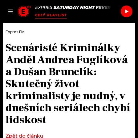
EXPRES
SATURDAY NIGHT FEVER
/
SATURDAY
JAK
ČLÁNKY
PODCASTY
SEZNAM.CZ
CELÝ PLAYLIST
NALADIT
Expres FM
Scenáristé Kriminálky
DOMŮ
Anděl Andrea Fuglíková
ČLÁNKY
a Dušan Brunclík:
Skutečný život
AKTUÁLNĚ
PODCASTY
kriminalisty je nudný, v
HUDBA
JAK NALADIT
dnešních seriálech chybí
ROZHOVORY
RÁDIO
lidskost
#NEBUDUDOMA
APLIKACE
SOUTĚŽE
Zpět do článku