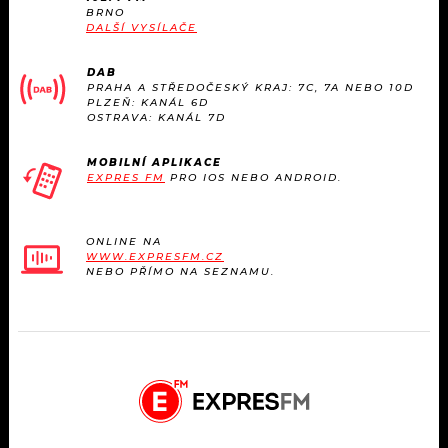
BRNO
DALŠÍ VYSÍLAČE
DAB
PRAHA A STŘEDOČESKÝ KRAJ: 7C, 7A NEBO 10D
PLZEŇ: KANÁL 6D
OSTRAVA: KANÁL 7D
MOBILNÍ APLIKACE
EXPRES FM
PRO IOS NEBO ANDROID.
ONLINE NA
WWW.EXPRESFM.CZ
NEBO PŘÍMO NA SEZNAMU.