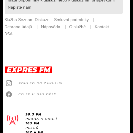
EXPRES FM
POHLED DO ZÁKULISÍ
CO SE U NÁS DĚJE
90.3 FM
PRAHA A OKOLÍ
103 FM
PLZEŇ
102.4 FM