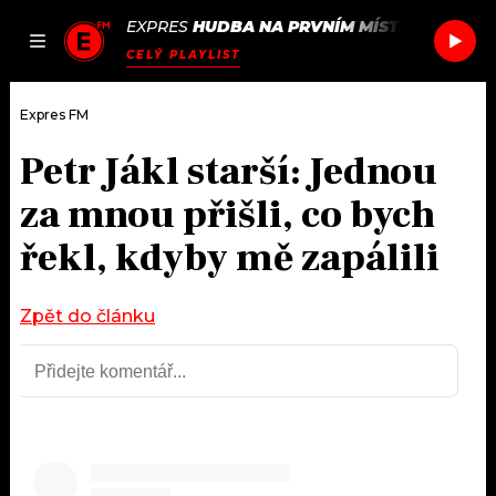
EXPRES
HUDBA NA PRVNÍM MÍSTĚ
/
BLOSSO
JAK
ČLÁNKY
PODCASTY
SEZNAM.CZ
CELÝ PLAYLIST
NALADIT
Expres FM
Petr Jákl starší: Jednou
DOMŮ
za mnou přišli, co bych
ČLÁNKY
řekl, kdyby mě zapálili
AKTUÁLNĚ
PODCASTY
Zpět do článku
HUDBA
JAK NALADIT
ROZHOVORY
RÁDIO
#NEBUDUDOMA
APLIKACE
SOUTĚŽE