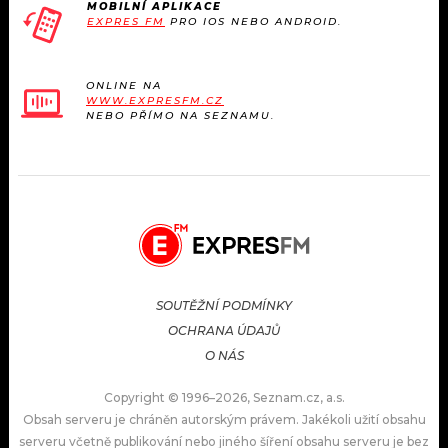
MOBILNÍ APLIKACE
EXPRES FM
PRO IOS NEBO ANDROID.
ONLINE NA
WWW.EXPRESFM.CZ
NEBO PŘÍMO NA SEZNAMU.
SOUTĚŽNÍ PODMÍNKY
OCHRANA ÚDAJŮ
O NÁS
Copyright © 1996–2026, Seznam.cz, a.s.
Obsah serveru je chráněn autorským právem. Jakékoli užití obsahu
serveru včetně publikování nebo jiného šíření obsahu serveru je bez