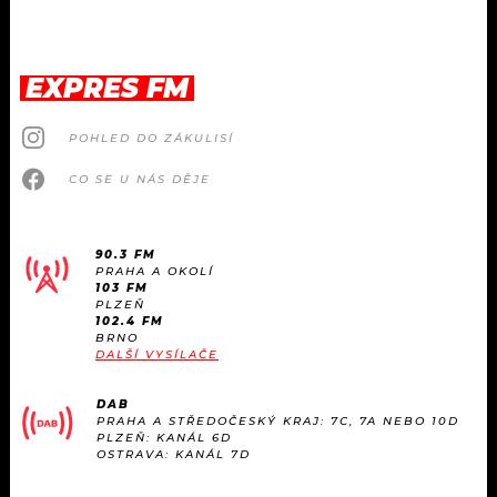
EXPRES FM
POHLED DO ZÁKULISÍ
CO SE U NÁS DĚJE
90.3 FM
PRAHA A OKOLÍ
103 FM
PLZEŇ
102.4 FM
BRNO
DALŠÍ VYSÍLAČE
DAB
PRAHA A STŘEDOČESKÝ KRAJ: 7C, 7A NEBO 10D
PLZEŇ: KANÁL 6D
OSTRAVA: KANÁL 7D