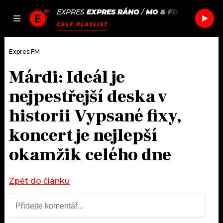
EXPRES
EXPRES RÁNO
/
MO & FOSTER THE P
JAK
ČLÁNKY
PODCASTY
SEZNAM.CZ
CELÝ PLAYLIST
NALADIT
Expres FM
Márdi: Ideál je
DOMŮ
nejpestřejší deska v
ČLÁNKY
historii Vypsané fixy,
koncert je nejlepší
AKTUÁLNĚ
PODCASTY
okamžik celého dne
HUDBA
JAK NALADIT
ROZHOVORY
Zpět do článku
RÁDIO
#NEBUDUDOMA
APLIKACE
SOUTĚŽE