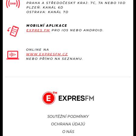
PRAHA A STŘEDOČESKÝ KRAJ: 7C, 7A NEBO 10D
PLZEŇ: KANÁL 6D
OSTRAVA: KANÁL 7D
MOBILNÍ APLIKACE
EXPRES FM
PRO IOS NEBO ANDROID.
ONLINE NA
WWW.EXPRESFM.CZ
NEBO PŘÍMO NA SEZNAMU.
SOUTĚŽNÍ PODMÍNKY
OCHRANA ÚDAJŮ
O NÁS