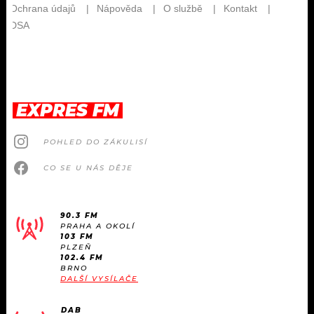
EXPRES FM
POHLED DO ZÁKULISÍ
CO SE U NÁS DĚJE
90.3 FM
PRAHA A OKOLÍ
103 FM
PLZEŇ
102.4 FM
BRNO
DALŠÍ VYSÍLAČE
DAB