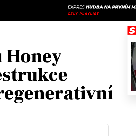
EXPRES
HUDBA NA PRVNÍM M
JAK
ODCASTY
SEZNAM.CZ
CELÝ PLAYLIST
NALADIT
S
u Honey
estrukce
regenerativní