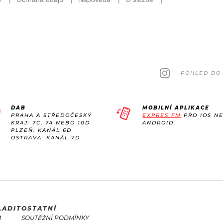
POHLED DO 
DAB
MOBILNÍ APLIKACE
PRAHA A STŘEDOČESKÝ
EXPRES FM
PRO IOS N
KRAJ: 7C, 7A NEBO 10D
ANDROID.
PLZEŇ: KANÁL 6D
OSTRAVA: KANÁL 7D
LADIT
OSTATNÍ
M
SOUTĚŽNÍ PODMÍNKY