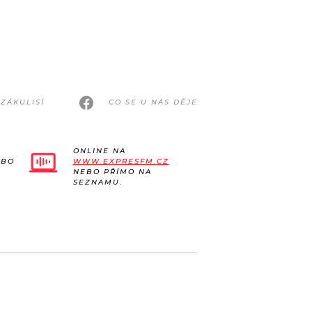
ZÁKULISÍ
CO SE U NÁS DĚJE
ONLINE NA
EBO
WWW.EXPRESFM.CZ
NEBO PŘÍMO NA
SEZNAMU.