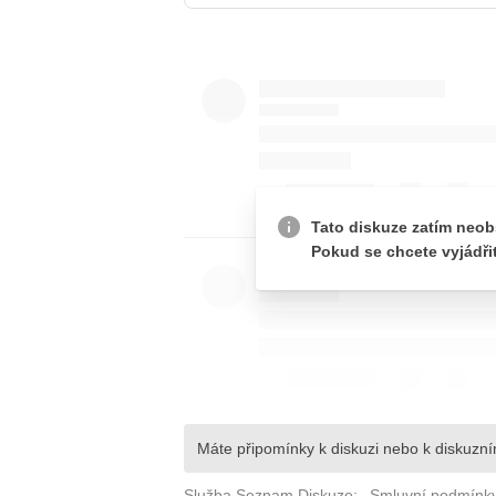
JAK NALADIT
RÁDIO
APLIKACE
PLAYLIST
PROGRAM
JAK NALADI
SOUTĚŽE