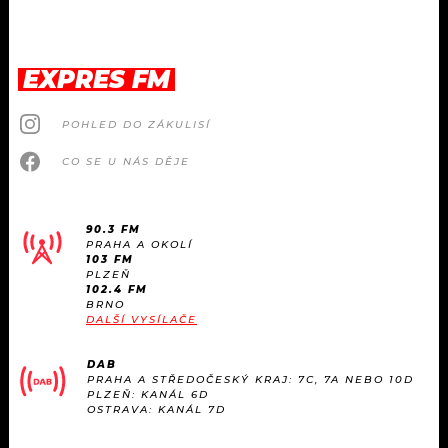
EXPRES FM
POHLED DO ZÁKULISÍ
CO SE U NÁS DĚJE
90.3 FM
PRAHA A OKOLÍ
103 FM
PLZEŇ
102.4 FM
BRNO
DALŠÍ VYSÍLAČE
DAB
PRAHA A STŘEDOČESKÝ KRAJ: 7C, 7A NEBO 10D
PLZEŇ: KANÁL 6D
OSTRAVA: KANÁL 7D