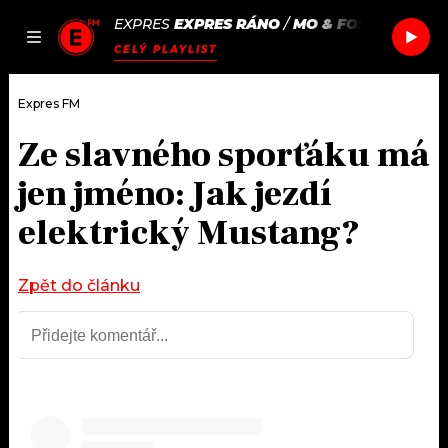
EXPRES
EXPRES RÁNO
/
MO & FOSTER THE P
JAK
ČLÁNKY
PODCASTY
SEZNAM.CZ
CELÝ PLAYLIST
NALADIT
Expres FM
Ze slavného sporťáku má
DOMŮ
jen jméno: Jak jezdí
ČLÁNKY
elektrický Mustang?
AKTUÁLNĚ
PODCASTY
Zpět do článku
HUDBA
JAK NALADIT
ROZHOVORY
RÁDIO
#NEBUDUDOMA
APLIKACE
SOUTĚŽE