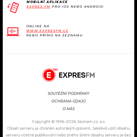
MOBILNÍ APLIKACE
EXPRES FM
PRO IOS NEBO ANDROID.
ONLINE NA
WWW.EXPRESFM.CZ
NEBO PŘÍMO NA SEZNAMU.
SOUTĚŽNÍ PODMÍNKY
OCHRANA ÚDAJŮ
O NÁS
Copyright © 1996–2026, Seznam.cz, a.s.
Obsah serveru je chráněn autorským právem. Jakékoli užití obsahu
serveru včetně publikování nebo jiného šíření obsahu serveru je bez