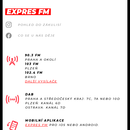
EXPRES FM
POHLED DO ZÁKULISÍ
CO SE U NÁS DĚJE
90.3 FM
PRAHA A OKOLÍ
103 FM
PLZEŇ
102.4 FM
BRNO
DALŠÍ VYSÍLAČE
DAB
PRAHA A STŘEDOČESKÝ KRAJ: 7C, 7A NEBO 10D
PLZEŇ: KANÁL 6D
OSTRAVA: KANÁL 7D
MOBILNÍ APLIKACE
EXPRES FM
PRO IOS NEBO ANDROID.