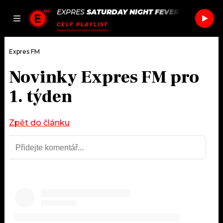
EXPRES
SATURDAY NIGHT FEVER
/
SATURDAY
JAK
ČLÁNKY
PODCASTY
SEZNAM.CZ
CELÝ PLAYLIST
NALADIT
Expres FM
Novinky Expres FM pro
DOMŮ
1. týden
ČLÁNKY
Zpět do článku
AKTUÁLNĚ
PODCASTY
HUDBA
JAK NALADIT
ROZHOVORY
RÁDIO
#NEBUDUDOMA
APLIKACE
SOUTĚŽE