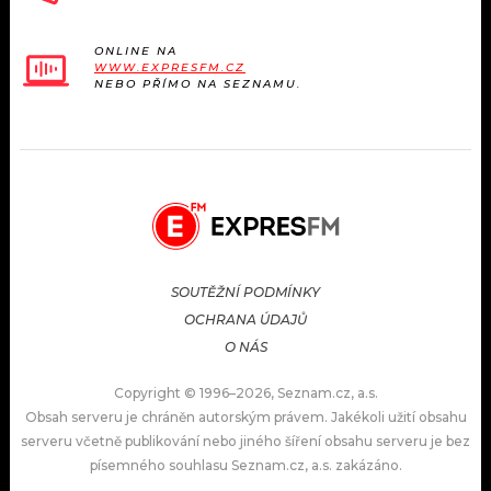
ONLINE NA
WWW.EXPRESFM.CZ
NEBO PŘÍMO NA SEZNAMU.
SOUTĚŽNÍ PODMÍNKY
OCHRANA ÚDAJŮ
O NÁS
Copyright © 1996–2026, Seznam.cz, a.s.
Obsah serveru je chráněn autorským právem. Jakékoli užití obsahu
serveru včetně publikování nebo jiného šíření obsahu serveru je bez
písemného souhlasu Seznam.cz, a.s. zakázáno.